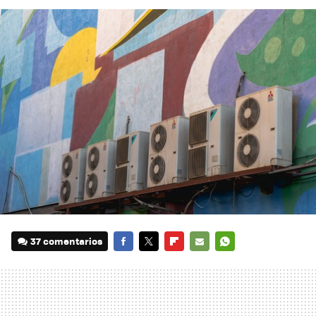
37 comentarios
FACEBOOK
TWITTER
FLIPBOARD
E-
WHATSAPP
MAIL