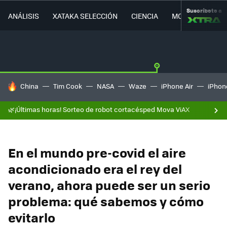
Suscríbete a
ANÁLISIS
XATAKA SELECCIÓN
CIENCIA
MOVILIDAD
HOY SE HABLA DE
China
Tim Cook
NASA
Waze
iPhone Air
iPhone
🌿¡Últimas horas! Sorteo de robot cortacésped Mova ViAX
En el mundo pre-covid el aire
acondicionado era el rey del
verano, ahora puede ser un serio
problema: qué sabemos y cómo
evitarlo