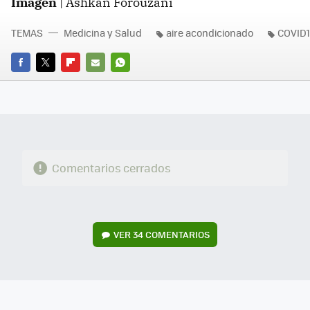
Imagen
| Ashkan Forouzani
TEMAS
Medicina y Salud
aire acondicionado
COVID
FACEBOOK
TWITTER
FLIPBOARD
E-
WHATSAPP
MAIL
Comentarios cerrados
VER
34 COMENTARIOS