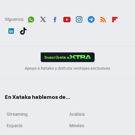
Síguenos
Wh
Twit
Fac
You
Inst
Tele
RSS
Flip
ats
ter
ebo
tub
agr
gra
boa
Link
Tikt
App
ok
e
am
m
rd
edI
ok
Suscríbete a
n
Apoya a Xataka y disfruta ventajas exclusivas
En Xataka hablamos de...
Streaming
Análisis
Espacio
Móviles