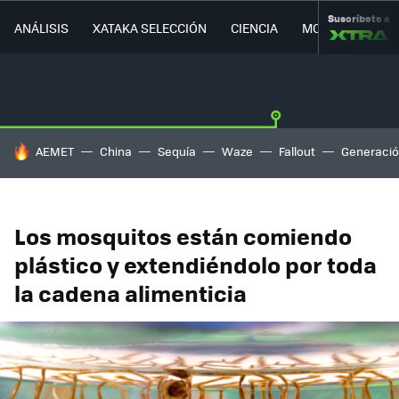
Suscríbete a
ANÁLISIS
XATAKA SELECCIÓN
CIENCIA
MOVILIDAD
HOY SE HABLA DE
AEMET
China
Sequía
Waze
Fallout
Generació
Los mosquitos están comiendo
plástico y extendiéndolo por toda
la cadena alimenticia