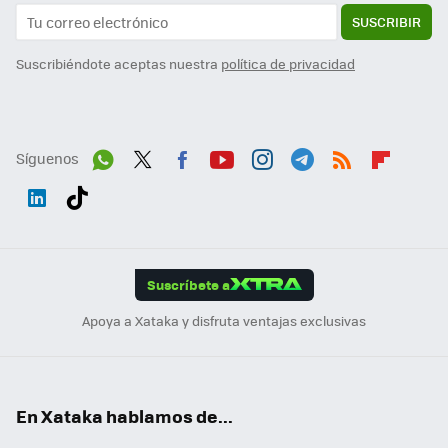
SUSCRIBIR
Suscribiéndote aceptas nuestra
política de privacidad
Síguenos
Wh
Twit
Fac
You
Inst
Tele
RSS
Flip
ats
ter
ebo
tub
agr
gra
boa
Link
Tikt
App
ok
e
am
m
rd
edI
ok
Suscríbete a
n
Apoya a Xataka y disfruta ventajas exclusivas
En Xataka hablamos de...