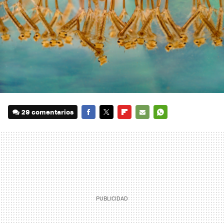
29 comentarios
FACEBOOK
TWITTER
FLIPBOARD
E-
WHATSAPP
MAIL