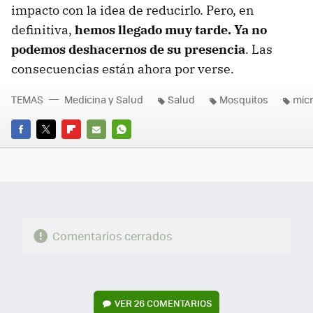
impacto con la idea de reducirlo. Pero, en
definitiva,
hemos llegado muy tarde. Ya no
podemos deshacernos de su presencia
. Las
consecuencias están ahora por verse.
TEMAS
Medicina y Salud
Salud
Mosquitos
micr
FACEBOOK
TWITTER
FLIPBOARD
E-
WHATSAPP
MAIL
Comentarios cerrados
VER
26 COMENTARIOS