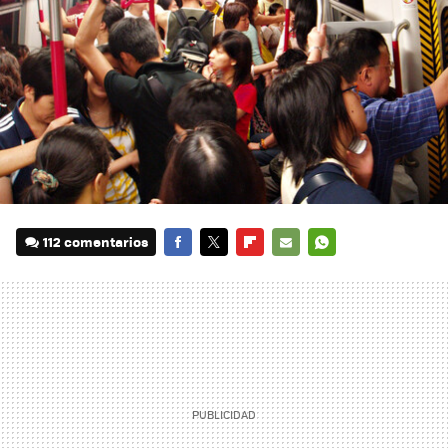
112 comentarios
FACEBOOK
TWITTER
FLIPBOARD
E-
WHATSAPP
MAIL