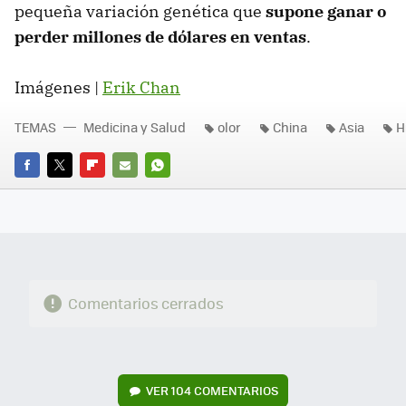
pequeña variación genética que
supone ganar o
perder millones de dólares en ventas
.
Imágenes |
Erik Chan
TEMAS
Medicina y Salud
olor
China
Asia
H
FACEBOOK
TWITTER
FLIPBOARD
E-
WHATSAPP
MAIL
Comentarios cerrados
VER
104 COMENTARIOS