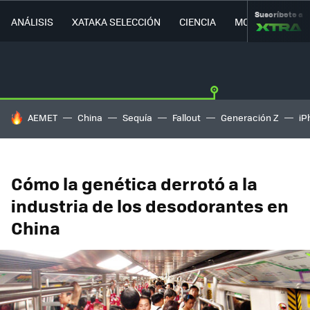
Suscríbete a
ANÁLISIS
XATAKA SELECCIÓN
CIENCIA
MOVILIDAD
HOY SE HABLA DE
AEMET
China
Sequía
Fallout
Generación Z
iP
Cómo la genética derrotó a la
industria de los desodorantes en
China