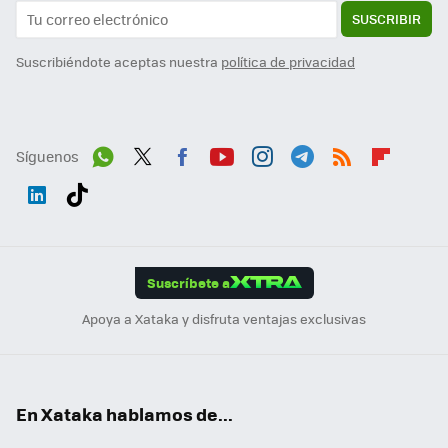
SUSCRIBIR
Suscribiéndote aceptas nuestra
política de privacidad
Síguenos
Wh
Twit
Fac
You
Inst
Tele
RSS
Flip
ats
ter
ebo
tub
agr
gra
boa
Link
Tikt
App
ok
e
am
m
rd
edI
ok
Suscríbete a
n
Apoya a Xataka y disfruta ventajas exclusivas
En Xataka hablamos de...