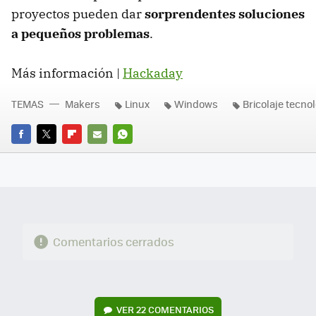
proyectos pueden dar
sorprendentes soluciones
a pequeños problemas
.
Más información |
Hackaday
TEMAS
Makers
Linux
Windows
Bricolaje tecno
FACEBOOK
TWITTER
FLIPBOARD
E-
WHATSAPP
MAIL
Comentarios cerrados
VER
22 COMENTARIOS