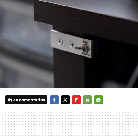
34 comentarios
FACEBOOK
TWITTER
FLIPBOARD
E-
WHATSAPP
MAIL