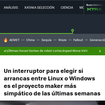
Suscríbete a
ANÁLISIS
XATAKA SELECCIÓN
CIENCIA
MOVILIDAD
HOY SE HABLA DE
AEMET
China
Sequía
Waze
Fallout
Generació
🌿¡Últimas horas! Sorteo de robot cortacésped Mova ViAX
Un interruptor para elegir si
arrancas entre Linux o Windows
es el proyecto maker más
simpático de las últimas semanas