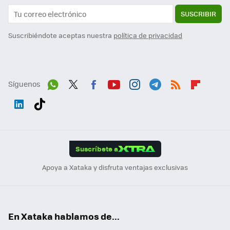
SUSCRIBIR
Suscribiéndote aceptas nuestra
política de privacidad
Síguenos
Wh
Twit
Fac
You
Inst
Tele
RSS
Flip
ats
ter
ebo
tub
agr
gra
boa
Link
Tikt
App
ok
e
am
m
rd
edI
ok
Suscríbete a
n
Apoya a Xataka y disfruta ventajas exclusivas
En Xataka hablamos de...