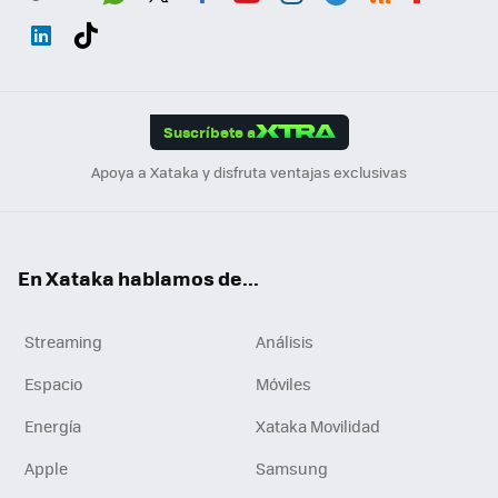
Wh
Twit
Fac
You
Inst
Tele
RSS
Flip
ats
ter
ebo
tub
agr
gra
boa
Link
Tikt
App
ok
e
am
m
rd
edI
ok
Suscríbete a
n
Apoya a Xataka y disfruta ventajas exclusivas
En Xataka hablamos de...
Streaming
Análisis
Espacio
Móviles
Energía
Xataka Movilidad
Apple
Samsung