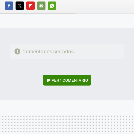
FACEBOOK
TWITTER
FLIPBOARD
E-
WHATSAPP
MAIL
Comentarios cerrados
VER
1 COMENTARIO