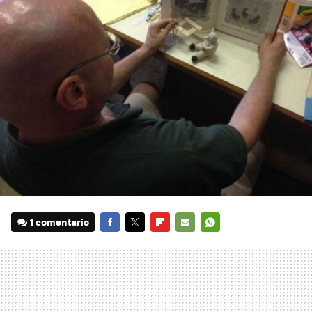
1 comentario
FACEBOOK
TWITTER
FLIPBOARD
E-
WHATSAPP
MAIL