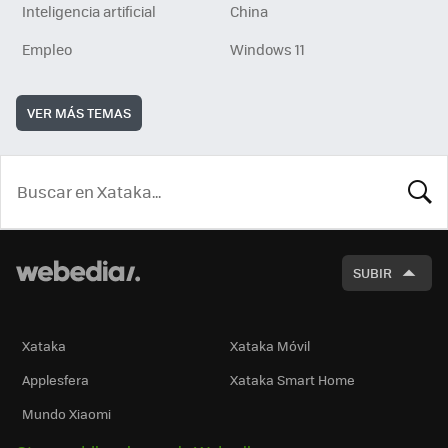
Inteligencia artificial
China
Empleo
Windows 11
VER MÁS TEMAS
BUSCA
SUBIR
Xataka
Xataka Móvil
Applesfera
Xataka Smart Home
Mundo Xiaomi