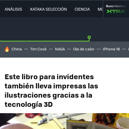
Suscríbete a
ANÁLISIS
XATAKA SELECCIÓN
CIENCIA
MOVILIDAD
HOY SE HABLA DE
China
Tim Cook
NASA
Ola de calor
iPhone 18
Este libro para invidentes
también lleva impresas las
ilustraciones gracias a la
tecnología 3D