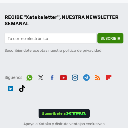
RECIBE "Xatakaletter", NUESTRA NEWSLETTER
SEMANAL
SUSCRIBIR
Suscribiéndote aceptas nuestra
política de privacidad
Síguenos
Wh
Twit
Fac
You
Inst
Tele
RSS
Flip
ats
ter
ebo
tub
agr
gra
boa
Link
Tikt
App
ok
e
am
m
rd
edI
ok
Suscríbete a
n
Apoya a Xataka y disfruta ventajas exclusivas