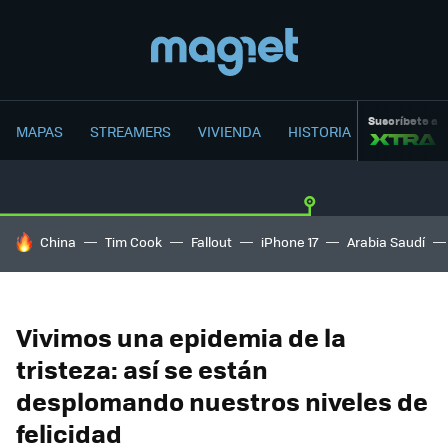
Suscríbete a
MAPAS
STREAMERS
VIVIENDA
HISTORIA
HOY SE HABLA DE
China
Tim Cook
Fallout
iPhone 17
Arabia Saudí
Vivimos una epidemia de la
tristeza: así se están
desplomando nuestros niveles de
felicidad