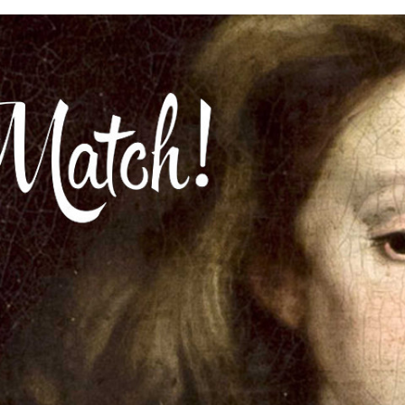
FACEBOOK
TWITTER
FLIPBOARD
E-
MAIL