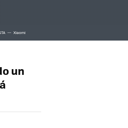
GTA
Xiaomi
do un
tá