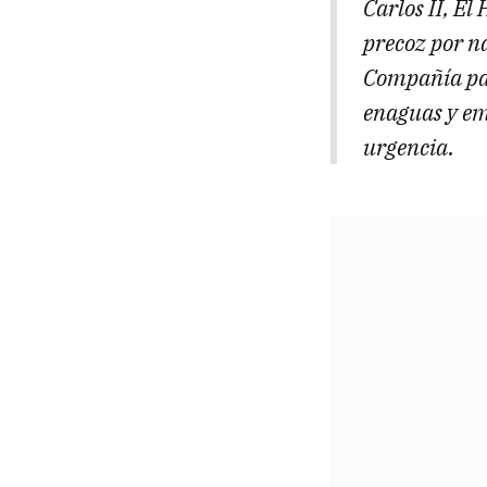
Carlos II, El
precoz por n
Compañía par
enaguas y em
urgencia.