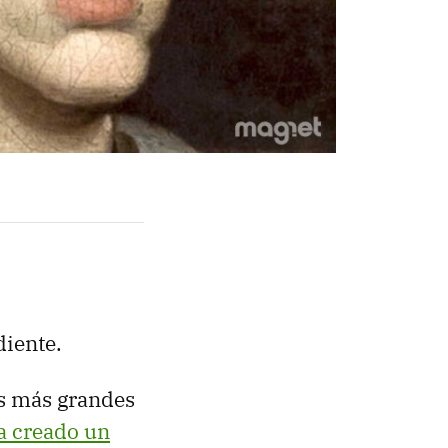
diente.
los más grandes
a creado un