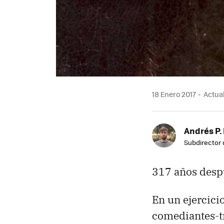
18 Enero 2017
Actual
Andrés P.
Subdirector 
317 años desp
En un ejercici
comediantes-tr