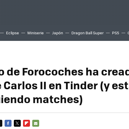
Eclipse
Miniserie
Japón
Dragon Ball Super
PS5
o de Forocoches ha crea
e Carlos II en Tinder (y es
iendo matches)