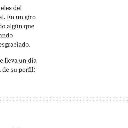
ieles del
l. En un giro
ido algún que
eando
esgraciado.
e lleva un día
 de su perfil: