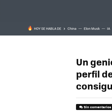
HOY SE HABLA DE
China
Elon Musk
IA
Un geni
perfil d
consigu
Sin comentarios