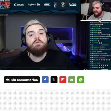
Sin comentarios
FACEBOOK
TWITTER
FLIPBOARD
E-
WHATSAPP
MAIL