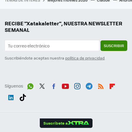
RECIBE "Xatakaletter", NUESTRA NEWSLETTER
SEMANAL
SUSCRIBIR
Suscribiéndote aceptas nuestra
política de privacidad
Síguenos
Wh
Twit
Fac
You
Inst
Tele
RSS
Flip
ats
ter
ebo
tub
agr
gra
boa
Link
Tikt
App
ok
e
am
m
rd
edI
ok
Suscríbete a
n