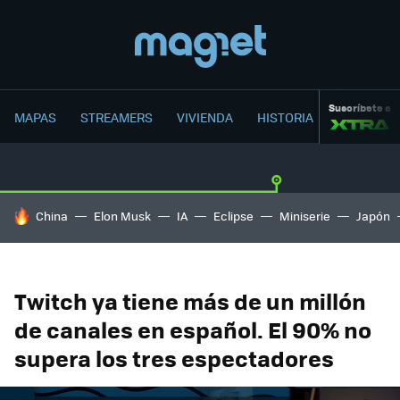
Suscríbete a
MAPAS
STREAMERS
VIVIENDA
HISTORIA
HOY SE HABLA DE
China
Elon Musk
IA
Eclipse
Miniserie
Japón
Twitch ya tiene más de un millón
de canales en español. El 90% no
supera los tres espectadores