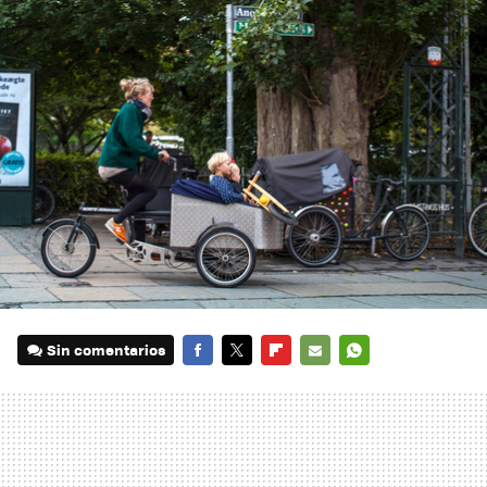
Sin comentarios
FACEBOOK
TWITTER
FLIPBOARD
E-
WHATSAPP
MAIL