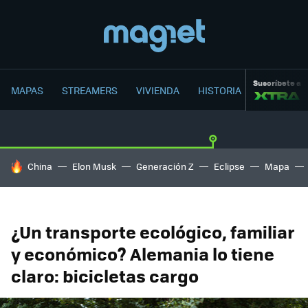
Suscríbete a
MAPAS
STREAMERS
VIVIENDA
HISTORIA
HOY SE HABLA DE
China
Elon Musk
Generación Z
Eclipse
Mapa
¿Un transporte ecológico, familiar
y económico? Alemania lo tiene
claro: bicicletas cargo