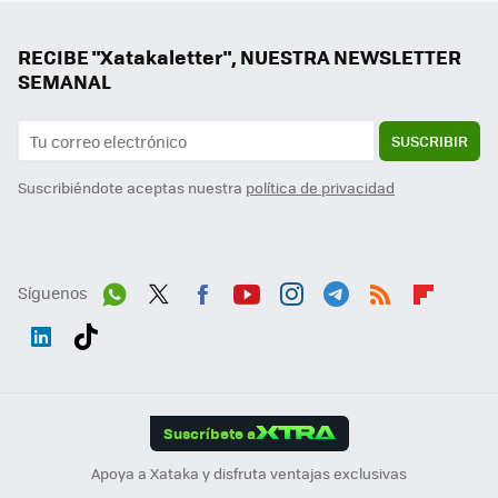
RECIBE "Xatakaletter", NUESTRA NEWSLETTER
SEMANAL
SUSCRIBIR
Suscribiéndote aceptas nuestra
política de privacidad
Síguenos
Wh
Twit
Fac
You
Inst
Tele
RSS
Flip
ats
ter
ebo
tub
agr
gra
boa
Link
Tikt
App
ok
e
am
m
rd
edI
ok
Suscríbete a
n
Apoya a Xataka y disfruta ventajas exclusivas