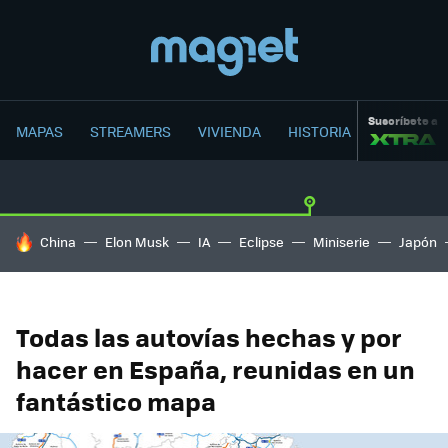
Suscríbete a
MAPAS
STREAMERS
VIVIENDA
HISTORIA
HOY SE HABLA DE
China
Elon Musk
IA
Eclipse
Miniserie
Japón
Todas las autovías hechas y por
hacer en España, reunidas en un
fantástico mapa