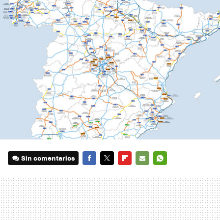
Sin comentarios
FACEBOOK
TWITTER
FLIPBOARD
E-
WHATSAPP
MAIL