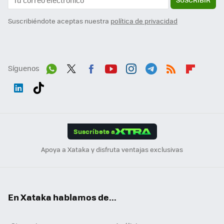
Suscribiéndote aceptas nuestra
política de privacidad
Síguenos
Wh
Twit
Fac
You
Inst
Tele
RSS
Flip
ats
ter
ebo
tub
agr
gra
boa
Link
Tikt
App
ok
e
am
m
rd
edI
ok
Suscríbete a
n
Apoya a Xataka y disfruta ventajas exclusivas
En Xataka hablamos de...