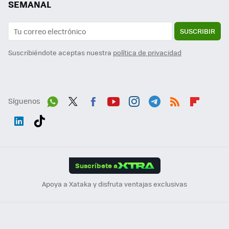
SEMANAL
SUSCRIBIR
Suscribiéndote aceptas nuestra
política de privacidad
Síguenos
Wh
Twit
Fac
You
Inst
Tele
RSS
Flip
ats
ter
ebo
tub
agr
gra
boa
Link
Tikt
App
ok
e
am
m
rd
edI
ok
Suscríbete a
n
Apoya a Xataka y disfruta ventajas exclusivas