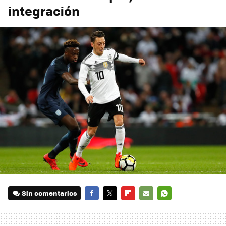
integración
Sin comentarios
FACEBOOK
TWITTER
FLIPBOARD
E-
WHATSAPP
MAIL