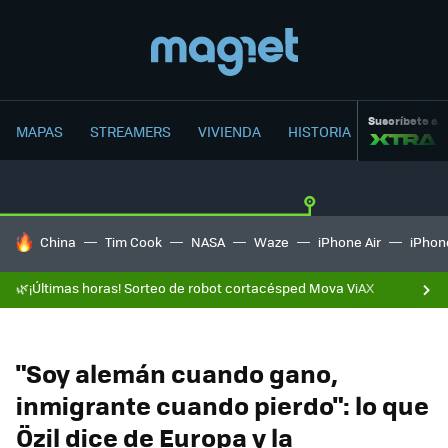
Suscríbete a
MAPAS
STREAMERS
VIVIENDA
HISTORIA
HOY SE HABLA DE
China
Tim Cook
NASA
Waze
iPhone Air
iPhone
🌿¡Últimas horas! Sorteo de robot cortacésped Mova ViAX
"Soy alemán cuando gano,
inmigrante cuando pierdo": lo que
Özil dice de Europa y la