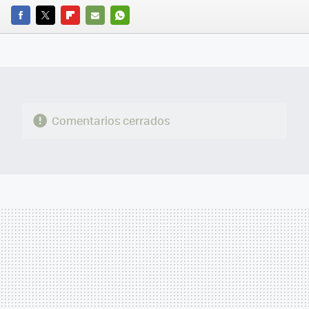
FACEBOOK
TWITTER
FLIPBOARD
E-
WHATSAPP
MAIL
Comentarios cerrados