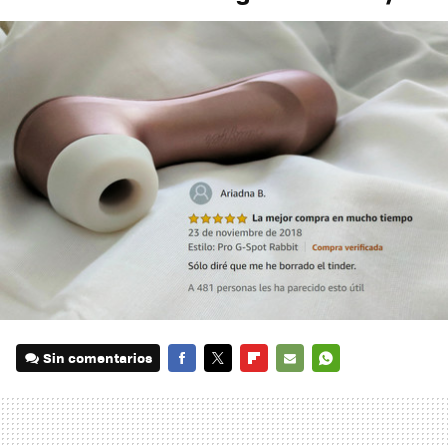
Sin comentarios
FACEBOOK
TWITTER
FLIPBOARD
E-
WHATSAPP
MAIL