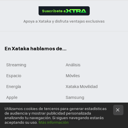
App
ok
e
am
m
rd
edI
ok
Suscríbete a
n
Apoya a Xataka y disfruta ventajas exclusivas
En Xataka hablamos de...
Streaming
Análisis
Espacio
Móviles
Energía
Xataka Movilidad
Apple
Samsung
Inteligencia artificial
China
Utilizamos cookies de terceros para generar estadísticas
de audiencia y mostrar publicidad personalizada
analizando tu navegación. Si sigues navegando estarás
Empleo
Windows 11
aceptando su uso.
Más información