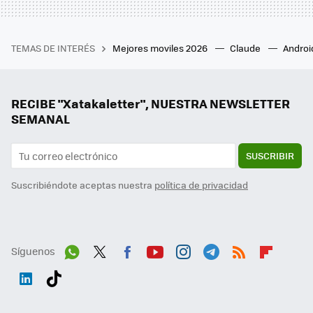
TEMAS DE INTERÉS
Mejores moviles 2026
Claude
Androi
RECIBE "Xatakaletter", NUESTRA NEWSLETTER
SEMANAL
SUSCRIBIR
Suscribiéndote aceptas nuestra
política de privacidad
Síguenos
Wh
Twit
Fac
You
Inst
Tele
RSS
Flip
ats
ter
ebo
tub
agr
gra
boa
Link
Tikt