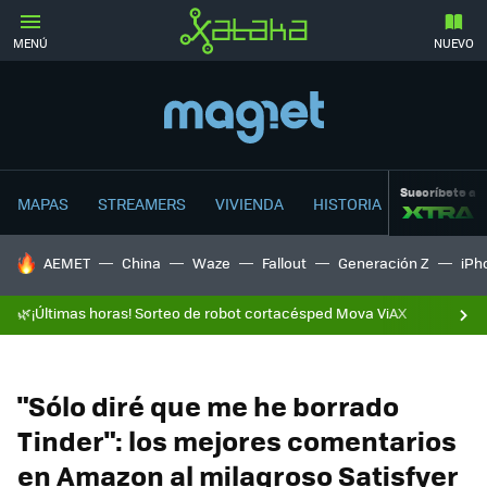
MENÚ
NUEVO
Suscríbete a
MAPAS
STREAMERS
VIVIENDA
HISTORIA
HOY SE HABLA DE
AEMET
China
Waze
Fallout
Generación Z
iPh
🌿¡Últimas horas! Sorteo de robot cortacésped Mova ViAX
"Sólo diré que me he borrado
Tinder": los mejores comentarios
en Amazon al milagroso Satisfyer