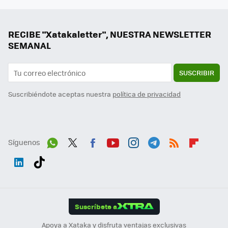
RECIBE "Xatakaletter", NUESTRA NEWSLETTER
SEMANAL
SUSCRIBIR
Suscribiéndote aceptas nuestra
política de privacidad
Síguenos
Wh
Twit
Fac
You
Inst
Tele
RSS
Flip
ats
ter
ebo
tub
agr
gra
boa
Link
Tikt
App
ok
e
am
m
rd
edI
ok
Suscríbete a
n
Apoya a Xataka y disfruta ventajas exclusivas