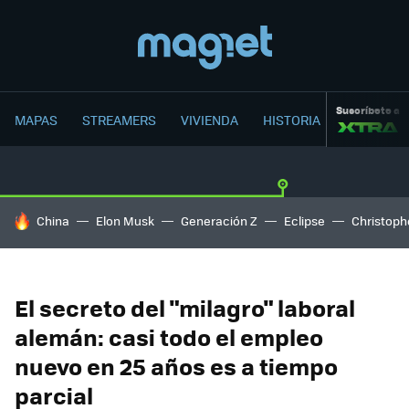
Suscríbete a
MAPAS
STREAMERS
VIVIENDA
HISTORIA
HOY SE HABLA DE
China
Elon Musk
Generación Z
Eclipse
Christoph
El secreto del "milagro" laboral
alemán: casi todo el empleo
nuevo en 25 años es a tiempo
parcial