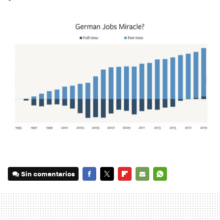
Sin comentarios
FACEBOOK
TWITTER
FLIPBOARD
E-
WHATSAPP
MAIL