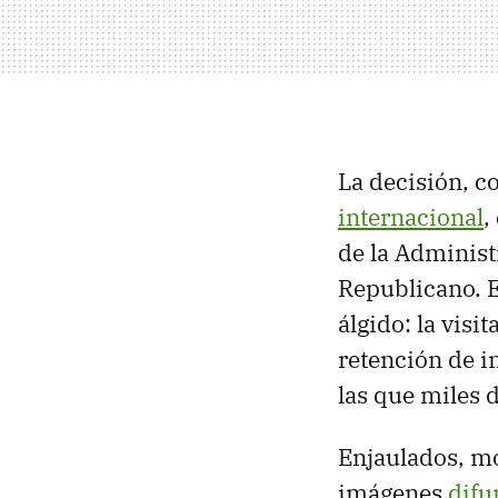
La decisión, c
internacional
,
de la Adminis
Republicano. E
álgido: la vis
retención de i
las que miles 
Enjaulados, mo
imágenes
difu