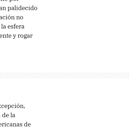
han palidecido
zación no
la esfera
nte y rogar
excepción,
 de la
ericanas de