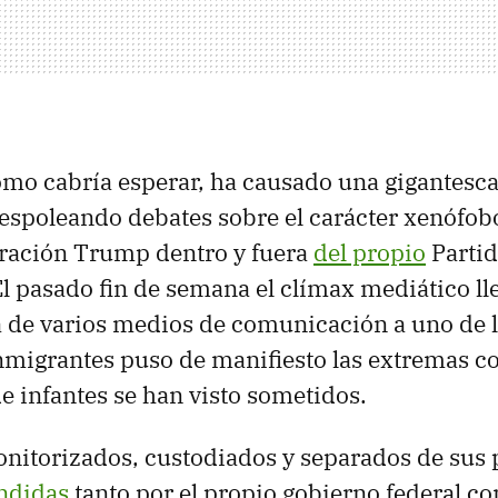
omo cabría esperar, ha causado una gigantesc
 espoleando debates sobre el carácter xenófo
tración Trump dentro y fuera
del propio
Parti
l pasado fin de semana el clímax mediático ll
ita de varios medios de comunicación a uno de 
nmigrantes puso de manifiesto las extremas c
de infantes se han visto sometidos.
nitorizados, custodiados y separados de sus p
ndidas
tanto por el propio gobierno federal c