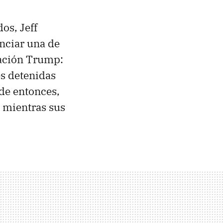
os, Jeff
unciar una de
ración Trump:
es detenidas
sde entonces,
n mientras sus