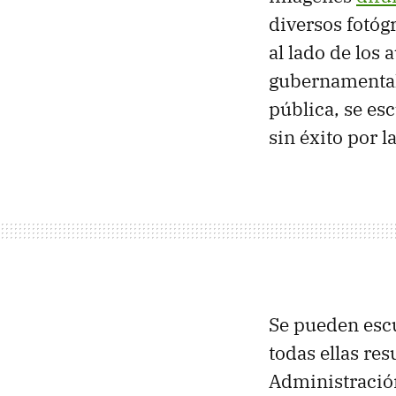
diversos fotóg
al lado de los
gubernamental. 
pública, se es
sin éxito por l
Se pueden escu
todas ellas res
Administración