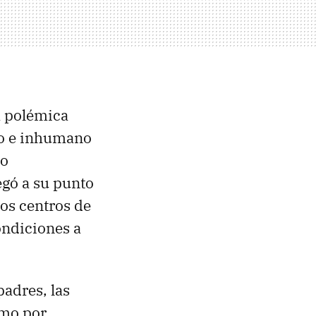
a polémica
bo e inhumano
do
egó a su punto
los centros de
ondiciones a
adres, las
omo por