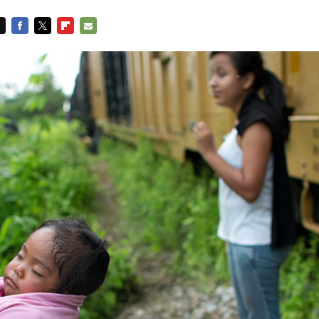
FACEBOOK
TWITTER
FLIPBOARD
E-
MAIL