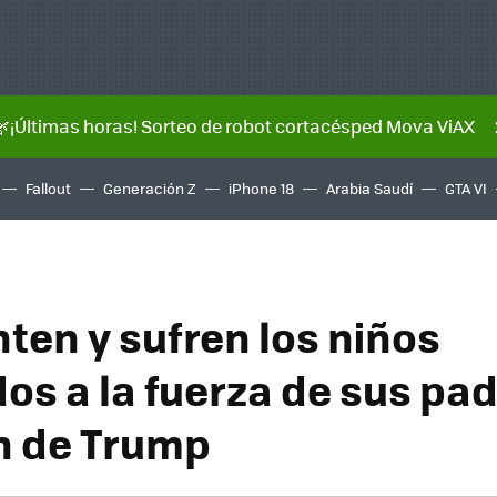
🌿¡Últimas horas! Sorteo de robot cortacésped Mova ViAX
Fallout
Generación Z
iPhone 18
Arabia Saudí
GTA VI
nten y sufren los niños
os a la fuerza de sus pad
n de Trump