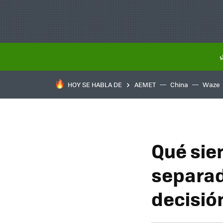
HOY SE HABLA DE
AEMET
China
Waze
Qué sie
separad
decisió