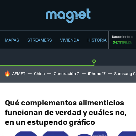
Suscríbete a
MAPAS
STREAMERS
VIVIENDA
HISTORIA
HOY SE HABLA DE
AEMET
China
Generación Z
iPhone 17
Samsung G
Qué complementos alimenticios
funcionan de verdad y cuáles no,
en un estupendo gráfico