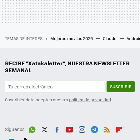
TEMAS DE INTERÉS
Mejores moviles 2026
Claude
Androi
RECIBE "Xatakaletter", NUESTRA NEWSLETTER
SEMANAL
SUSCRIBIR
Suscribiéndote aceptas nuestra
política de privacidad
Síguenos
Wh
Twit
Fac
You
Inst
Tele
RSS
Flip