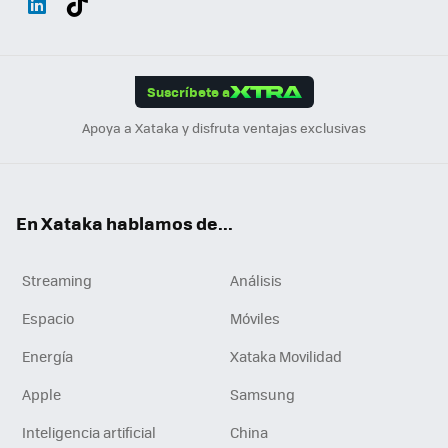
ats
ter
ebo
tub
agr
gra
boa
Link
Tikt
App
ok
e
am
m
rd
edI
ok
Suscríbete a
n
Apoya a Xataka y disfruta ventajas exclusivas
En Xataka hablamos de...
Streaming
Análisis
Espacio
Móviles
Energía
Xataka Movilidad
Apple
Samsung
Inteligencia artificial
China