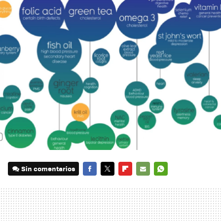
Sin comentarios
FACEBOOK
TWITTER
FLIPBOARD
E-
WHATSAPP
MAIL