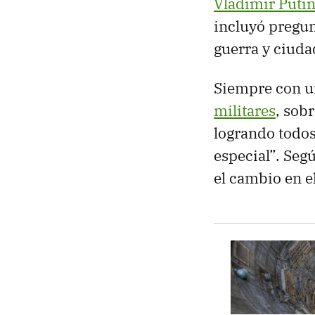
Vladimir Putin
incluyó pregun
guerra y ciud
Siempre con u
militares
, sob
logrando todos
especial”. Segú
el cambio en el