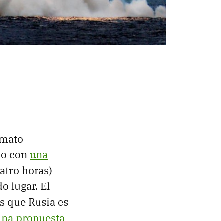
rmato
ño con
una
atro horas)
o lugar. El
os que Rusia es
una propuesta