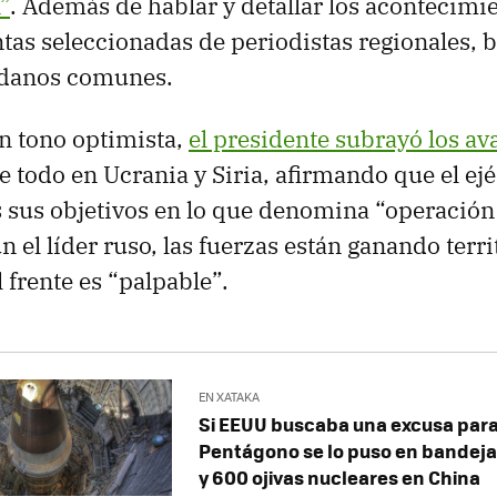
”
. Además de hablar y detallar los acontecimi
tas seleccionadas de periodistas regionales, 
adanos comunes.
n tono optimista,
el presidente subrayó los av
re todo en Ucrania y Siria, afirmando que el ejé
 sus objetivos en lo que denomina “operación 
n el líder ruso, las fuerzas están ganando terri
 frente es “palpable”.
EN XATAKA
Si EEUU buscaba una excusa para
Pentágono se lo puso en bandeja.
y 600 ojivas nucleares en China