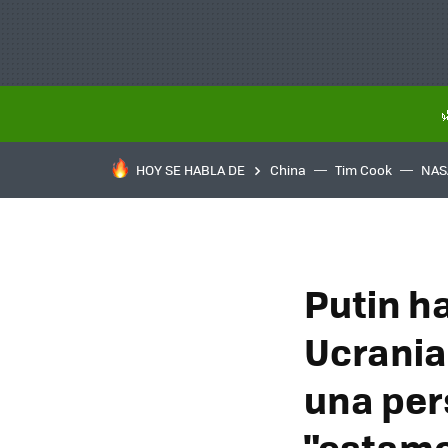
HOY SE HABLA DE
China
Tim Cook
NAS
Putin ha
Ucrania
una per
"estamo