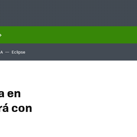
IA
Eclipse
a en
rá con