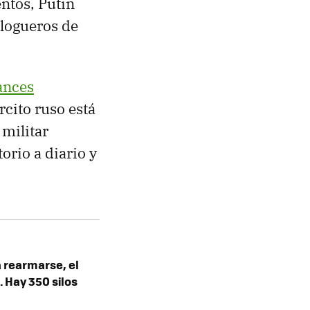
entos, Putin
blogueros de
ances
rcito ruso está
militar
torio a diario y
 rearmarse, el
 Hay 350 silos