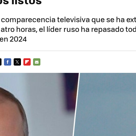
 comparecencia televisiva que se ha e
uatro horas, el líder ruso ha repasado t
 en 2024
FACEBOOK
TWITTER
FLIPBOARD
E-
MAIL