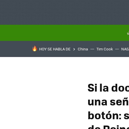
HOY SE HABLA DE
China
Tim Cook
NAS
Si la d
una señ
botón: 
de Rein