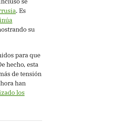
 incluso se
rrusia
. Es
inúa
mostrando su
nidos para que
e hecho, esta
más de tensión
ahora han
lizado los