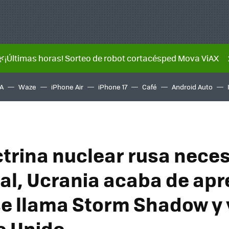
🌿¡Últimas horas! Sorteo de robot cortacésped Mova ViAX
A
Waze
iPhone Air
iPhone 17
Café
Android Auto
octrina nuclear rusa nece
al, Ucrania acaba de apre
se llama Storm Shadow y 
o Unido