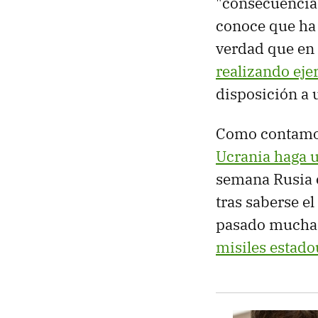
"consecuencias 
conoce que ha
verdad que en 
realizando eje
disposición a 
Como contamos
Ucrania haga 
semana Rusia o
tras saberse e
pasado muchas 
misiles estad