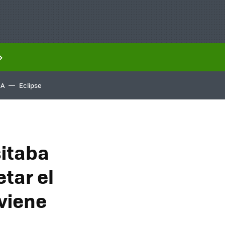
IA
Eclipse
sitaba
tar el
viene