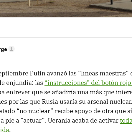
rge
eptiembre Putin avanzó las “líneas maestras” 
de enjundia: las
“instrucciones" del botón rojo
a entrever que se añadiría una más que inter
es por las que Rusia usaría su arsenal nuclear.
stado “no nuclear” recibe apoyo de otra que s
ía pie a “actuar”. Ucrania acaba de activar
toda
tida
.