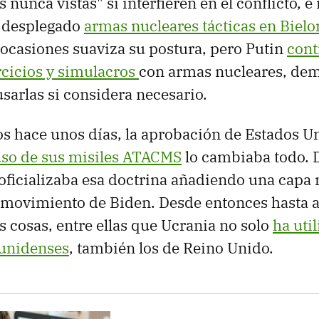
nunca vistas" si interfieren en el conflicto, e
 desplegado
armas nucleares tácticas en Bielo
ocasiones suaviza su postura, pero Putin
cont
rcicios y simulacros
con armas nucleares, de
usarlas si considera necesario.
 hace unos días, la aprobación de Estados U
uso de sus misiles ATACMS
lo cambiaba todo. D
ficializaba esa doctrina añadiendo una capa 
l movimiento de Biden. Desde entonces hasta 
cosas, entre ellas que Ucrania no solo
ha uti
ounidenses
, también los de Reino Unido.