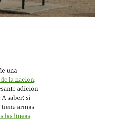
de una
 de la nación
.
esante adición
 A saber: si
í tiene armas
s las líneas