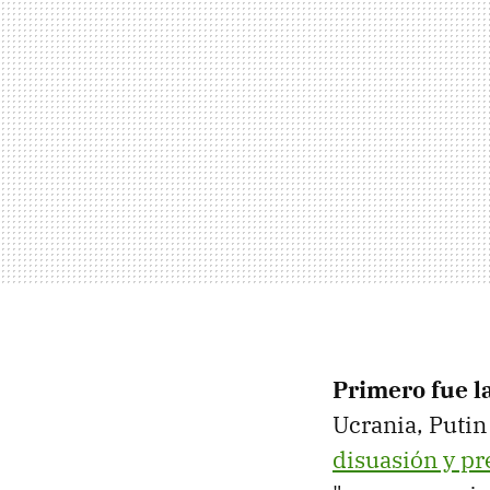
Primero fue l
Ucrania, Putin
disuasión y pr