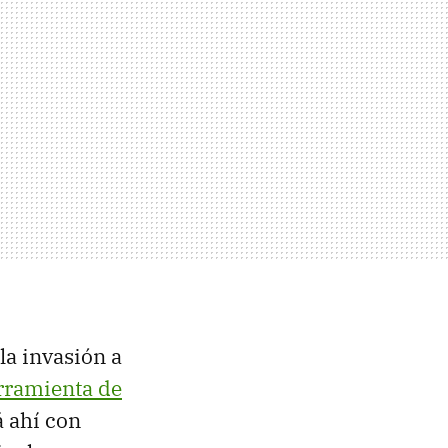
 la invasión a
rramienta de
á ahí con