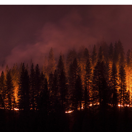
FACEBOOK
TWITTER
FLIPBOARD
E-
MAIL