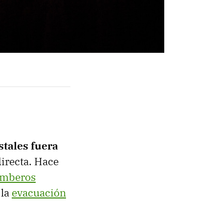
stales fuera
directa. Hace
omberos
 la
evacuación