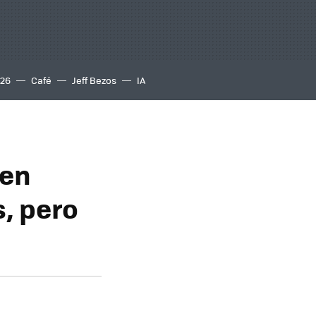
S26
Café
Jeff Bezos
IA
 en
, pero