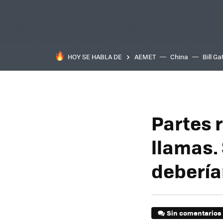
HOY SE HABLA DE
AEMET
China
Bill Ga
Partes 
llamas.
deberí
Sin comentarios