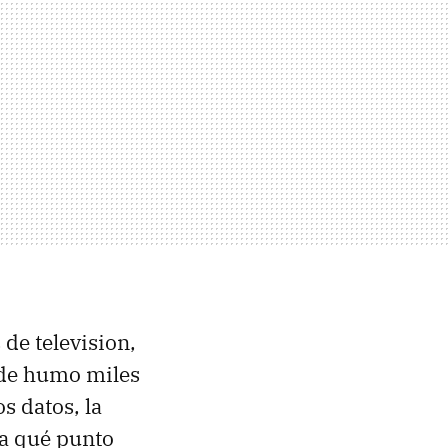
de television,
o de humo miles
os datos, la
ta qué punto