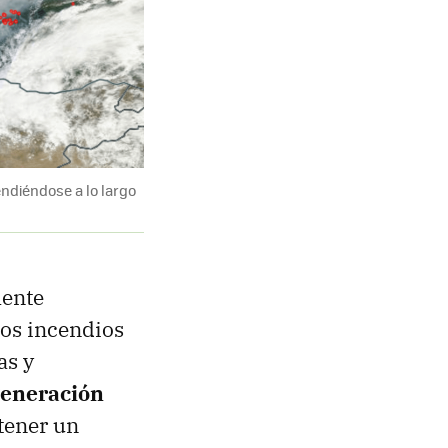
endiéndose a lo largo
mente
los incendios
as y
generación
tener un