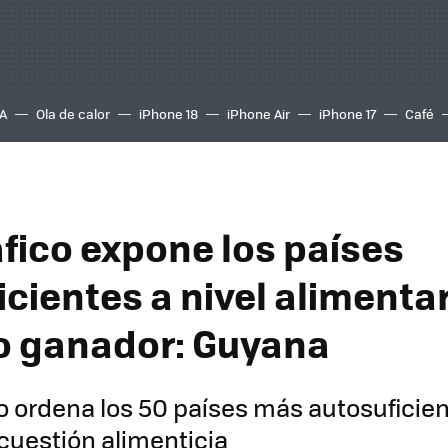
A
Ola de calor
iPhone 18
iPhone Air
iPhone 17
Café
áfico expone los países
cientes a nivel alimentar
o ganador: Guyana
co ordena los 50 países más autosuficien
uestión alimenticia