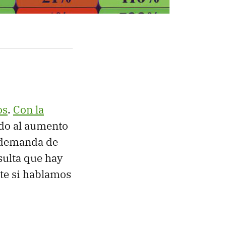
os
.
Con la
ido al aumento
a demanda de
sulta que hay
te si hablamos