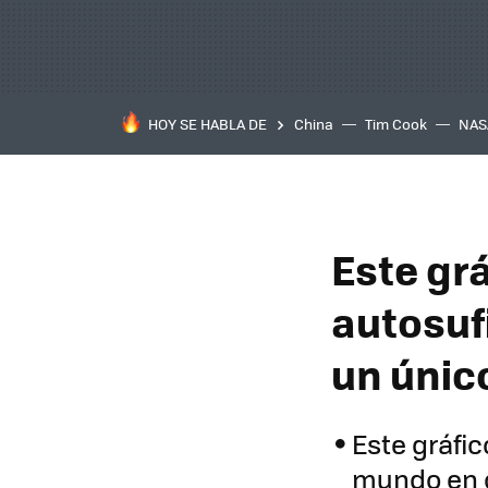
HOY SE HABLA DE
China
Tim Cook
NAS
Este gr
autosufi
un únic
Este gráfi
mundo en c