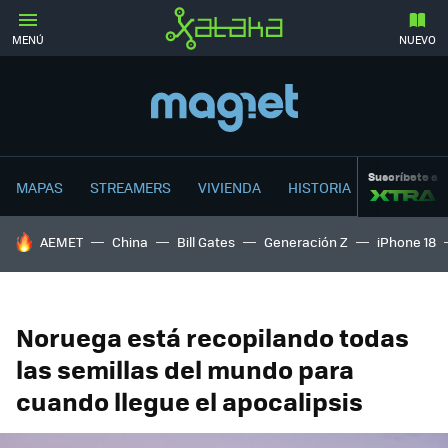
MENÚ
NUEVO
Suscríbete a
MAPAS
STREAMERS
VIVIENDA
HISTORIA
HOY SE HABLA DE
AEMET
China
Bill Gates
Generación Z
iPhone 18
Noruega está recopilando todas
las semillas del mundo para
cuando llegue el apocalipsis