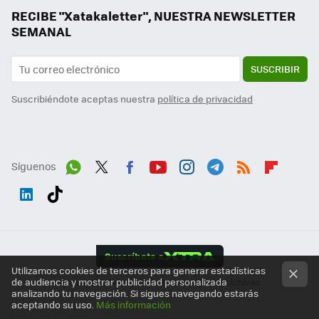
RECIBE "Xatakaletter", NUESTRA NEWSLETTER
SEMANAL
SUSCRIBIR
Suscribiéndote aceptas nuestra
política de privacidad
Síguenos
Wh
Twit
Fac
You
Inst
Tele
RSS
Flip
ats
ter
ebo
tub
agr
gra
boa
Link
Tikt
App
ok
e
am
m
rd
edI
ok
Suscríbete a
n
Utilizamos cookies de terceros para generar estadísticas
de audiencia y mostrar publicidad personalizada
Apoya a Xataka y disfruta ventajas exclusivas
analizando tu navegación. Si sigues navegando estarás
aceptando su uso.
Más información