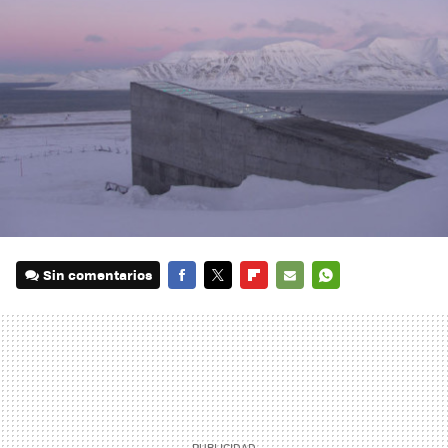
Sin comentarios
FACEBOOK
TWITTER
FLIPBOARD
E-
WHATSAPP
MAIL