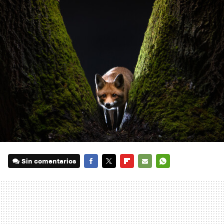
Sin comentarios
FACEBOOK
TWITTER
FLIPBOARD
E-
WHATSAPP
MAIL