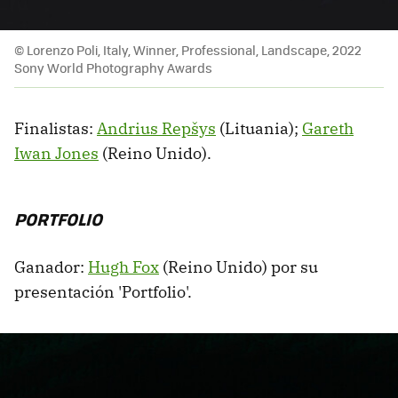
© Lorenzo Poli, Italy, Winner, Professional, Landscape, 2022
Sony World Photography Awards
Finalistas:
Andrius Repšys
(Lituania);
Gareth
Iwan Jones
(Reino Unido).
PORTFOLIO
Ganador:
Hugh Fox
(Reino Unido) por su
presentación 'Portfolio'.