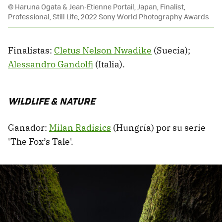
© Haruna Ogata & Jean-Etienne Portail, Japan, Finalist,
Professional, Still Life, 2022 Sony World Photography Awards
Finalistas:
Cletus Nelson Nwadike
(Suecia);
Alessandro Gandolfi
(Italia).
WILDLIFE & NATURE
Ganador:
Milan Radisics
(Hungría) por su serie
'The Fox’s Tale'.