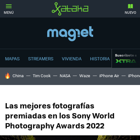
MENÚ
NUEVO
Suscríbete a
MAPAS
STREAMERS
VIVIENDA
HISTORIA
HOY SE HABLA DE
China
Tim Cook
NASA
Waze
iPhone Air
iPhone
Las mejores fotografías
premiadas en los Sony World
Photography Awards 2022