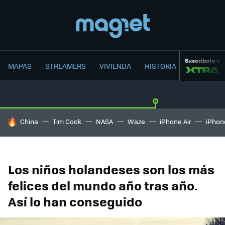
Suscríbete a
MAPAS
STREAMERS
VIVIENDA
HISTORIA
HOY SE HABLA DE
China
Tim Cook
NASA
Waze
iPhone Air
iPhone
Los niños holandeses son los más
felices del mundo año tras año.
Así lo han conseguido