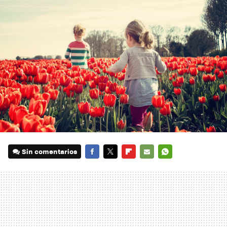
Sin comentarios
FACEBOOK
TWITTER
FLIPBOARD
E-
WHATSAPP
MAIL