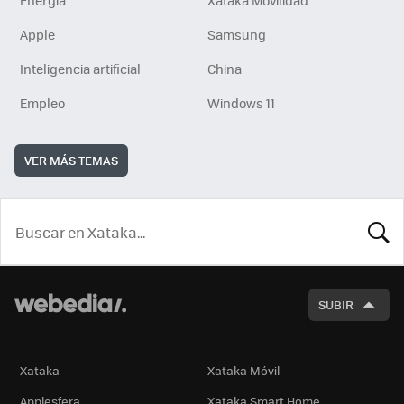
Energía
Xataka Movilidad
Apple
Samsung
Inteligencia artificial
China
Empleo
Windows 11
VER MÁS TEMAS
BUSCA
SUBIR
Xataka
Xataka Móvil
Applesfera
Xataka Smart Home