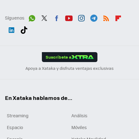
Síguenos
Wh
Twit
Fac
You
Inst
Tele
RSS
Flip
ats
ter
ebo
tub
agr
gra
boa
Link
Tikt
App
ok
e
am
m
rd
edI
ok
Suscríbete a
n
Apoya a Xataka y disfruta ventajas exclusivas
En Xataka hablamos de...
Streaming
Análisis
Espacio
Móviles