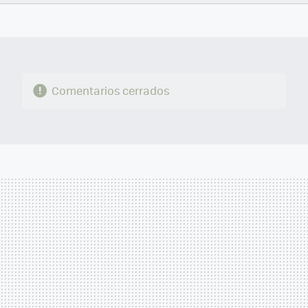
FACEBOOK
TWITTER
FLIPBOARD
E-
WHATSAPP
MAIL
Comentarios cerrados