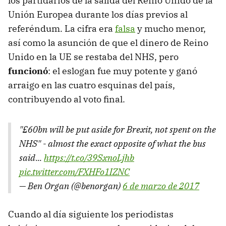
los partidarios de la salida del Reino Unido de la
Unión Europea durante los días previos al
referéndum. La cifra era
falsa
y mucho menor,
así como la asunción de que el dinero de Reino
Unido en la UE se restaba del NHS, pero
funcionó
: el eslogan fue muy potente y ganó
arraigo en las cuatro esquinas del país,
contribuyendo al voto final.
"£60bn will be put aside for Brexit, not spent on the
NHS" - almost the exact opposite of what the bus
said...
https://t.co/39SxnoLjhb
pic.twitter.com/FXHFo1IZNC
— Ben Organ (@benorgan)
6 de marzo de 2017
Cuando al día siguiente los periodistas