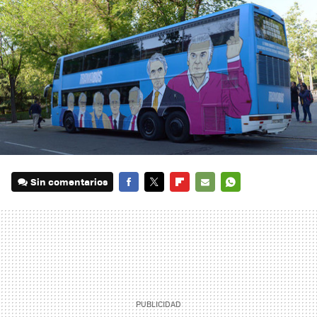
Sin comentarios
FACEBOOK
TWITTER
FLIPBOARD
E-
WHATSAPP
MAIL