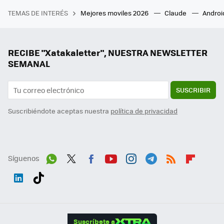
TEMAS DE INTERÉS
Mejores moviles 2026
Claude
Androi
RECIBE "Xatakaletter", NUESTRA NEWSLETTER
SEMANAL
SUSCRIBIR
Suscribiéndote aceptas nuestra
política de privacidad
Síguenos
Wh
Twit
Fac
You
Inst
Tele
RSS
Flip
ats
ter
ebo
tub
agr
gra
boa
Link
Tikt
App
ok
e
am
m
rd
edI
ok
Suscríbete a
n