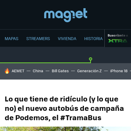
Suscríbete a
MAPAS
STREAMERS
VIVIENDA
HISTORIA
HOY SE HABLA DE
AEMET
China
Bill Gates
Generación Z
iPhone 18
Lo que tiene de ridículo (y lo que
no) el nuevo autobús de campaña
de Podemos, el #TramaBus