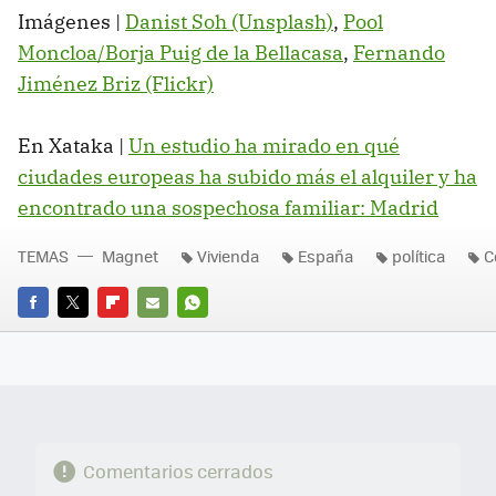
Imágenes |
Danist Soh (Unsplash)
,
Pool
Moncloa/Borja Puig de la Bellacasa
,
Fernando
Jiménez Briz (Flickr)
En Xataka |
Un estudio ha mirado en qué
ciudades europeas ha subido más el alquiler y ha
encontrado una sospechosa familiar: Madrid
TEMAS
Magnet
Vivienda
España
política
C
FACEBOOK
TWITTER
FLIPBOARD
E-
WHATSAPP
MAIL
Comentarios cerrados