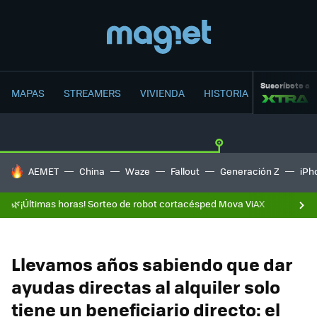
Suscríbete a
MAPAS
STREAMERS
VIVIENDA
HISTORIA
HOY SE HABLA DE
AEMET
China
Waze
Fallout
Generación Z
iPh
🌿¡Últimas horas! Sorteo de robot cortacésped Mova ViAX
Llevamos años sabiendo que dar
ayudas directas al alquiler solo
tiene un beneficiario directo: el