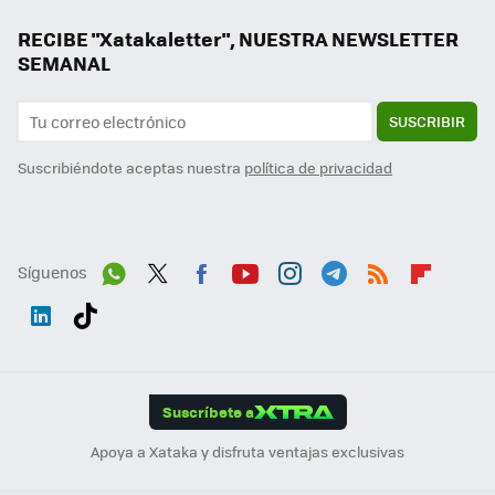
RECIBE "Xatakaletter", NUESTRA NEWSLETTER
SEMANAL
SUSCRIBIR
Suscribiéndote aceptas nuestra
política de privacidad
Síguenos
Wh
Twit
Fac
You
Inst
Tele
RSS
Flip
ats
ter
ebo
tub
agr
gra
boa
Link
Tikt
App
ok
e
am
m
rd
edI
ok
Suscríbete a
n
Apoya a Xataka y disfruta ventajas exclusivas