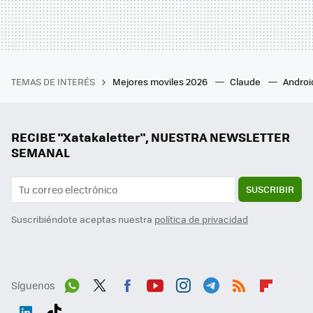
TEMAS DE INTERÉS
Mejores moviles 2026
Claude
Androi
RECIBE "Xatakaletter", NUESTRA NEWSLETTER
SEMANAL
SUSCRIBIR
Suscribiéndote aceptas nuestra
política de privacidad
Síguenos
Wh
Twit
Fac
You
Inst
Tele
RSS
Flip