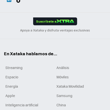
ats
ter
ebo
tub
agr
gra
boa
Link
Tikt
App
ok
e
am
m
rd
edI
ok
Suscríbete a
n
Apoya a Xataka y disfruta ventajas exclusivas
En Xataka hablamos de...
Streaming
Análisis
Espacio
Móviles
Energía
Xataka Movilidad
Apple
Samsung
Inteligencia artificial
China