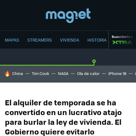
Suscríbete a
MAPAS
STREAMERS
VIVIENDA
HISTORIA
HOY SE HABLA DE
China
Tim Cook
NASA
Ola de calor
iPhone 18
El alquiler de temporada se ha
convertido en un lucrativo atajo
para burlar la ley de vivienda. El
Gobierno quiere evitarlo