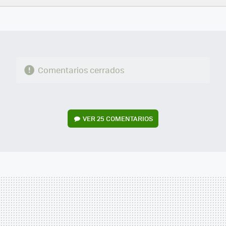
FACEBOOK
TWITTER
FLIPBOARD
E-
WHATSAPP
MAIL
Comentarios cerrados
VER
25 COMENTARIOS