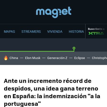
Suscríbete a
MAPAS
STREAMERS
VIVIENDA
HISTORIA
HOY SE HABLA DE
China
Elon Musk
Generación Z
Eclipse
Christoph
Ante un incremento récord de
despidos, una idea gana terreno
en España: la indemnización "a la
portuguesa"