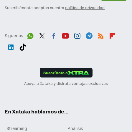
Suscribiéndote aceptas nuestra
política de privacidad
Síguenos
Wh
Twit
Fac
You
Inst
Tele
RSS
Flip
ats
ter
ebo
tub
agr
gra
boa
Link
Tikt
App
ok
e
am
m
rd
edI
ok
Suscríbete a
n
Apoya a Xataka y disfruta ventajas exclusivas
En Xataka hablamos de...
Streaming
Análisis