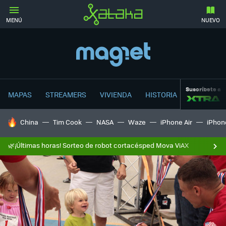
MENÚ
NUEVO
Suscríbete a
MAPAS
STREAMERS
VIVIENDA
HISTORIA
HOY SE HABLA DE
China
Tim Cook
NASA
Waze
iPhone Air
iPhone
🌿¡Últimas horas! Sorteo de robot cortacésped Mova ViAX