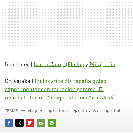
Imágenes |
Laura Camp (Flickr)
y
Wikipedia
En Xataka |
En los años 60 España quiso
experimentar con radiación gamma. El
resultado fue un "bosque atómico" en Alcalá
TEMAS
Magnet
historia
naturaleza
árbol
FACEBOOK
TWITTER
FLIPBOARD
E-
WHATSAPP