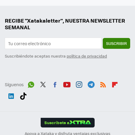
RECIBE "Xatakaletter", NUESTRA NEWSLETTER
SEMANAL
SUSCRIBIR
Suscribiéndote aceptas nuestra
política de privacidad
Síguenos
Wh
Twit
Fac
You
Inst
Tele
RSS
Flip
ats
ter
ebo
tub
agr
gra
boa
Link
Tikt
App
ok
e
am
m
rd
edI
ok
Suscríbete a
n
Apoya a Xataka y disfruta ventajas exclusivas