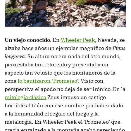
Un viejo conocido
. En
Wheeler Peak
, Nevada, se
alzaba hace años un ejemplar magnífico de
Pinus
longaeva.
Su altura no era nada del otro mundo,
pero estaba tan retorcido y presentaba un
aspecto tan vetusto que los montañeros de la
zona
lo bautizaron ‘Prometeo’
. Visto con
perspectiva el apodo no deja de ser irónico. En la
mitología clásica
Zeus impuso un castigo
horrible al titán con ese nombre por haber dado
a la humanidad el regalo del fuego y la
metalurgia. En Wheeler Peak el 'Prometeo' que
crecía enraizado a la montaña acabó pereciendo