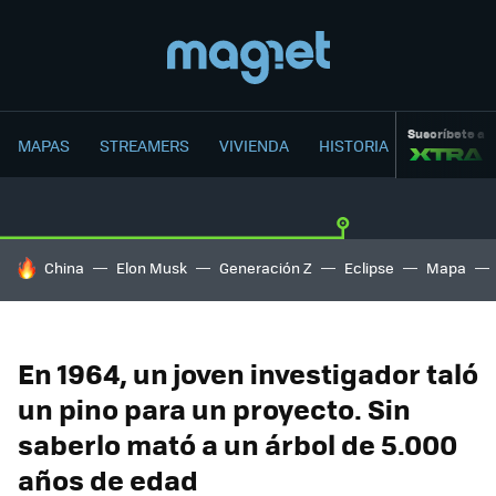
Suscríbete a
MAPAS
STREAMERS
VIVIENDA
HISTORIA
HOY SE HABLA DE
China
Elon Musk
Generación Z
Eclipse
Mapa
En 1964, un joven investigador taló
un pino para un proyecto. Sin
saberlo mató a un árbol de 5.000
años de edad