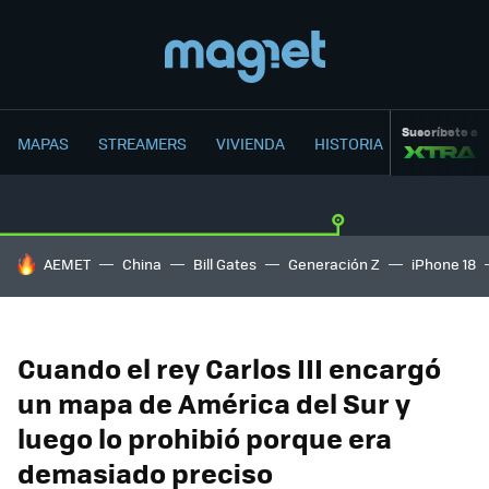
Suscríbete a
MAPAS
STREAMERS
VIVIENDA
HISTORIA
HOY SE HABLA DE
AEMET
China
Bill Gates
Generación Z
iPhone 18
Cuando el rey Carlos III encargó
un mapa de América del Sur y
luego lo prohibió porque era
demasiado preciso