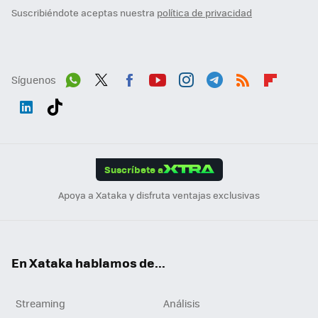
Suscribiéndote aceptas nuestra
política de privacidad
Síguenos
Wh
Twit
Fac
You
Inst
Tele
RSS
Flip
ats
ter
ebo
tub
agr
gra
boa
Link
Tikt
App
ok
e
am
m
rd
edI
ok
Suscríbete a
n
Apoya a Xataka y disfruta ventajas exclusivas
En Xataka hablamos de...
Streaming
Análisis