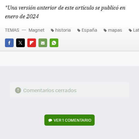
*Una versión anterior de este artículo se publicó en
enero de 2024
TEMAS
Magnet
historia
España
mapas
La
FACEBOOK
TWITTER
FLIPBOARD
E-
WHATSAPP
MAIL
Comentarios cerrados
VER
1 COMENTARIO