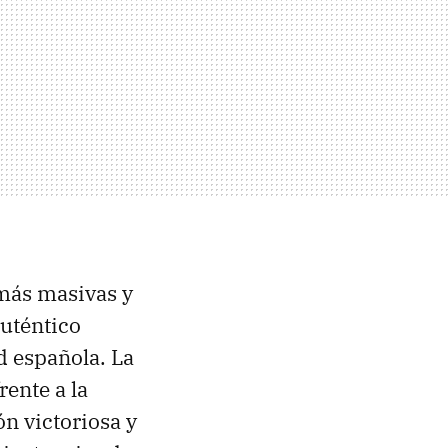
más masivas y
auténtico
d española. La
rente a la
ón victoriosa y