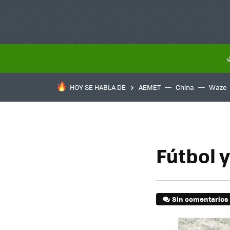
HOY SE HABLA DE
AEMET
China
Waze
Fútbol y
Sin comentarios