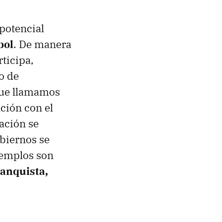
potencial
bol
. De manera
rticipa,
o de
que llamamos
ación con el
ación se
obiernos se
ejemplos son
ranquista,