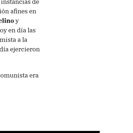
 instancias de
ión afines en
elino
y
y en día las
mista a la
 día ejercieron
comunista era