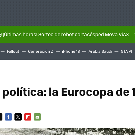
🌿¡Últimas horas! Sorteo de robot cortacésped Mova ViAX
Fallout
Generación Z
iPhone 18
Arabia Saudí
GTA VI
 política: la Eurocopa de
FACEBOOK
TWITTER
FLIPBOARD
E-
MAIL