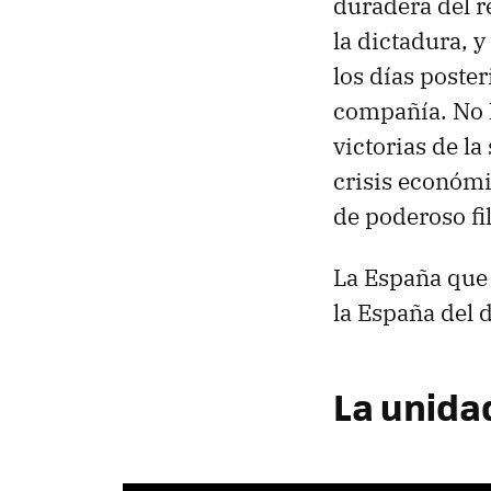
duradera del r
la dictadura, 
los días poster
compañía. No h
victorias de l
crisis económic
de poderoso fi
La España que 
la España del 
La unida