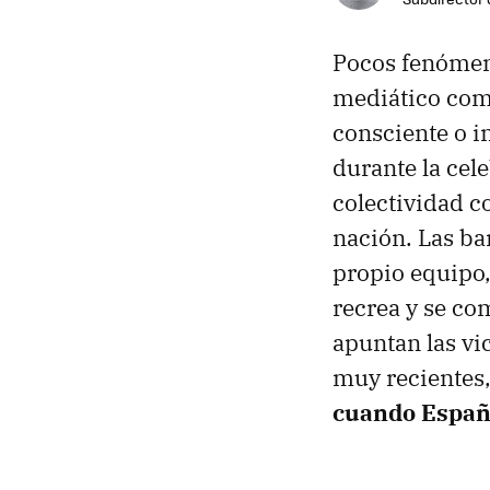
Pocos fenómeno
mediático co
consciente o i
durante la cel
colectividad 
nación. Las ban
propio equipo,
recrea y se co
apuntan las vic
muy recientes
cuando Españ