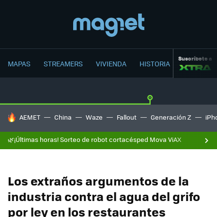
Suscríbete a
MAPAS
STREAMERS
VIVIENDA
HISTORIA
HOY SE HABLA DE
AEMET
China
Waze
Fallout
Generación Z
iPh
🌿¡Últimas horas! Sorteo de robot cortacésped Mova ViAX
Los extraños argumentos de la
industria contra el agua del grifo
por ley en los restaurantes