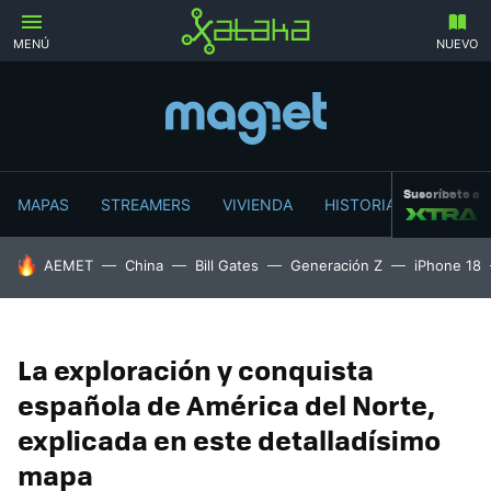
MENÚ
NUEVO
Suscríbete a
MAPAS
STREAMERS
VIVIENDA
HISTORIA
HOY SE HABLA DE
AEMET
China
Bill Gates
Generación Z
iPhone 18
La exploración y conquista
española de América del Norte,
explicada en este detalladísimo
mapa