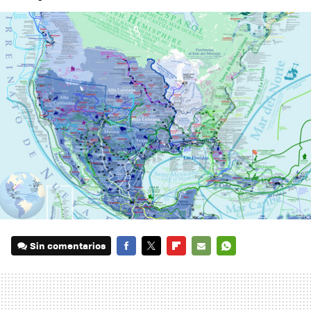
Sin comentarios
FACEBOOK
TWITTER
FLIPBOARD
E-
WHATSAPP
MAIL