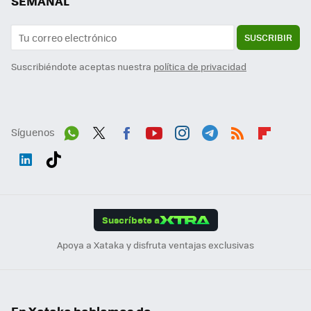
SEMANAL
SUSCRIBIR
Suscribiéndote aceptas nuestra
política de privacidad
Síguenos
Wh
Twit
Fac
You
Inst
Tele
RSS
Flip
ats
ter
ebo
tub
agr
gra
boa
Link
Tikt
App
ok
e
am
m
rd
edI
ok
Suscríbete a
n
Apoya a Xataka y disfruta ventajas exclusivas