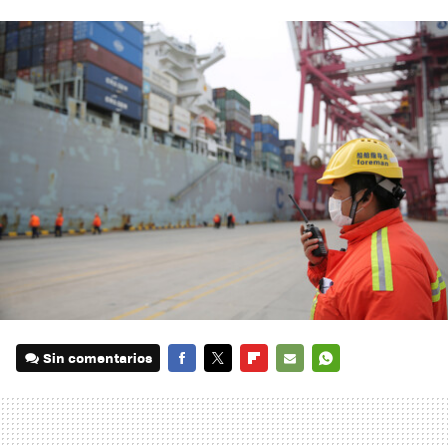
Sin comentarios
FACEBOOK
TWITTER
FLIPBOARD
E-
WHATSAPP
MAIL