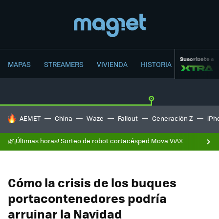
Suscríbete a
MAPAS
STREAMERS
VIVIENDA
HISTORIA
HOY SE HABLA DE
AEMET
China
Waze
Fallout
Generación Z
iPh
🌿¡Últimas horas! Sorteo de robot cortacésped Mova ViAX
Cómo la crisis de los buques
portacontenedores podría
arruinar la Navidad