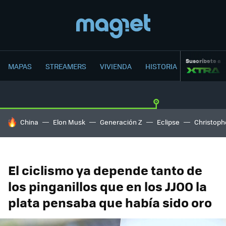
Suscríbete a
MAPAS
STREAMERS
VIVIENDA
HISTORIA
HOY SE HABLA DE
China
Elon Musk
Generación Z
Eclipse
Christoph
El ciclismo ya depende tanto de
los pinganillos que en los JJOO la
plata pensaba que había sido oro