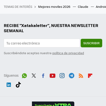
TEMAS DE INTERÉS
Mejores moviles 2026
Claude
Androi
RECIBE "Xatakaletter", NUESTRA NEWSLETTER
SEMANAL
SUSCRIBIR
Suscribiéndote aceptas nuestra
política de privacidad
Síguenos
Wh
Twit
Fac
You
Inst
Tele
RSS
Flip
ats
ter
ebo
tub
agr
gra
boa
Link
Tikt
App
ok
e
am
m
rd
edI
ok
Suscríbete a