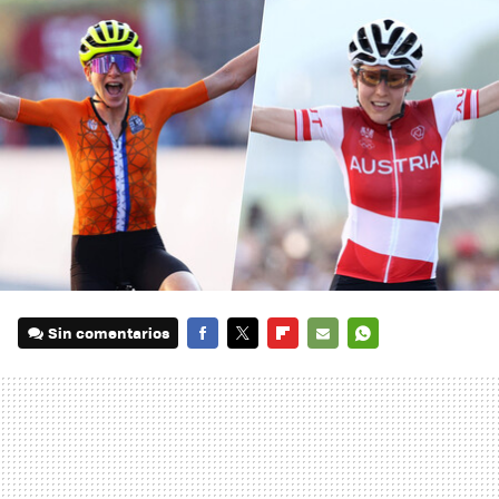
Sin comentarios
FACEBOOK
TWITTER
FLIPBOARD
E-
WHATSAPP
MAIL