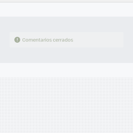
FACEBOOK
TWITTER
FLIPBOARD
E-
WHATSAPP
MAIL
Comentarios cerrados