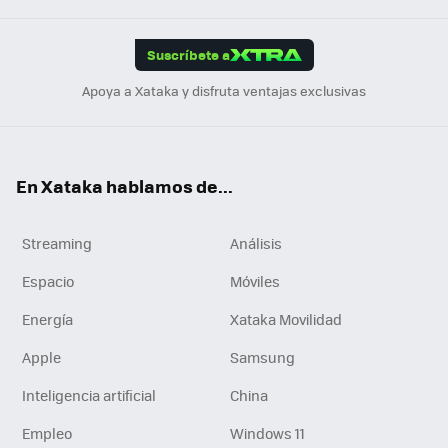
App
ok
e
am
m
rd
edI
ok
Suscríbete a
n
Apoya a Xataka y disfruta ventajas exclusivas
En Xataka hablamos de...
Streaming
Análisis
Espacio
Móviles
Energía
Xataka Movilidad
Apple
Samsung
Inteligencia artificial
China
Empleo
Windows 11