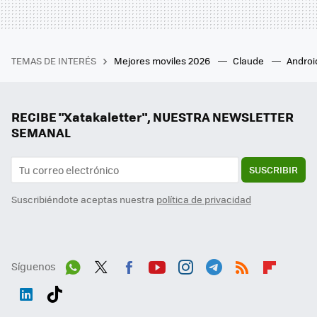
TEMAS DE INTERÉS
Mejores moviles 2026
Claude
Androi
RECIBE "Xatakaletter", NUESTRA NEWSLETTER
SEMANAL
SUSCRIBIR
Suscribiéndote aceptas nuestra
política de privacidad
Síguenos
Wh
Twit
Fac
You
Inst
Tele
RSS
Flip
ats
ter
ebo
tub
agr
gra
boa
Link
Tikt