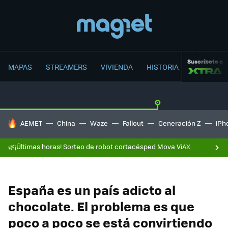
Suscríbete a
MAPAS
STREAMERS
VIVIENDA
HISTORIA
HOY SE HABLA DE
AEMET
China
Waze
Fallout
Generación Z
iPh
🌿¡Últimas horas! Sorteo de robot cortacésped Mova ViAX
España es un país adicto al
chocolate. El problema es que
poco a poco se está convirtiendo