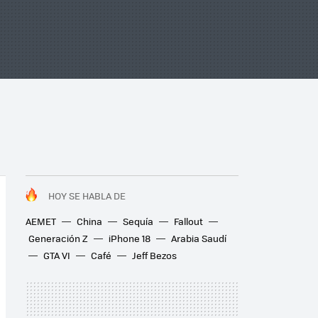
HOY SE HABLA DE
AEMET
China
Sequía
Fallout
Generación Z
iPhone 18
Arabia Saudí
GTA VI
Café
Jeff Bezos