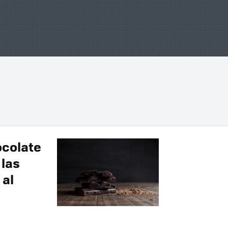
ocolate
 las
 al