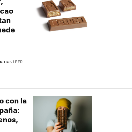
,
acao
tan
puede
 manos
LEER
o con la
spaña:
enos,