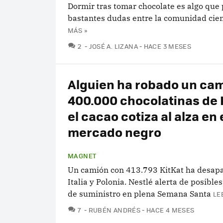
Dormir tras tomar chocolate es algo que
bastantes dudas entre la comunidad cien
MÁS »
COMENTARIOS
2
JOSÉ A. LIZANA
HACE 3 MESES
Alguien ha robado un ca
400.000 chocolatinas de 
el cacao cotiza al alza en 
mercado negro
MAGNET
Un camión con 413.793 KitKat ha desapa
Italia y Polonia. Nestlé alerta de posibl
de suministro en plena Semana Santa
LE
COMENTARIOS
7
RUBÉN ANDRÉS
HACE 4 MESES