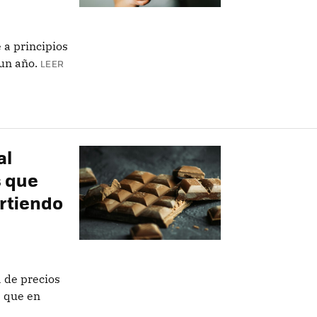
 a principios
un año.
LEER
al
s que
irtiendo
 de precios
 que en