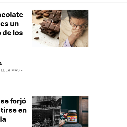
ocolate
 es un
 de los
a
.
LEER MÁS »
se forjó
tirse en
la