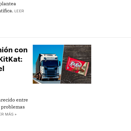
 plantea
tífica.
LEER
mión con
KitKat:
el
recido entre
es problemas
ER MÁS »