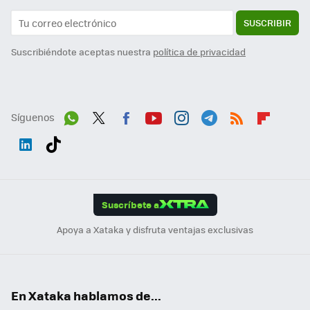
SUSCRIBIR
Suscribiéndote aceptas nuestra
política de privacidad
Síguenos
Wh
Twit
Fac
You
Inst
Tele
RSS
Flip
ats
ter
ebo
tub
agr
gra
boa
Link
Tikt
App
ok
e
am
m
rd
edI
ok
Suscríbete a
n
Apoya a Xataka y disfruta ventajas exclusivas
En Xataka hablamos de...