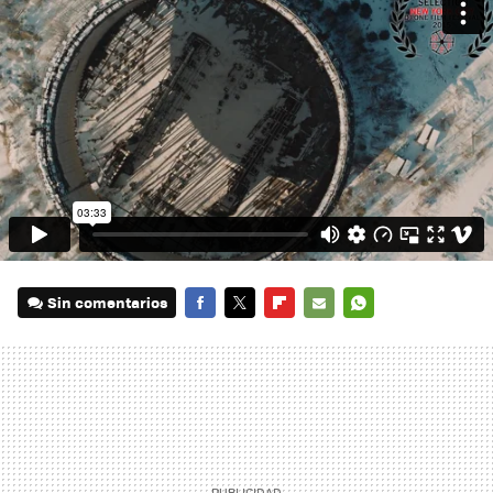
Sin comentarios
FACEBOOK
TWITTER
FLIPBOARD
E-
WHATSAPP
MAIL