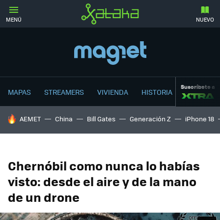
MENÚ
NUEVO
Suscríbete a
MAPAS
STREAMERS
VIVIENDA
HISTORIA
HOY SE HABLA DE
AEMET
China
Bill Gates
Generación Z
iPhone 18
Chernóbil como nunca lo habías
visto: desde el aire y de la mano
de un drone