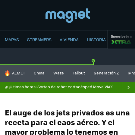
Suscríbete a
MAPAS
STREAMERS
VIVIENDA
HISTORIA
HOY SE HABLA DE
AEMET
China
Waze
Fallout
Generación Z
iPh
🌿¡Últimas horas! Sorteo de robot cortacésped Mova ViAX
El auge de los jets privados es una
receta para el caos aéreo. Y el
mayor problema lo tenemos en