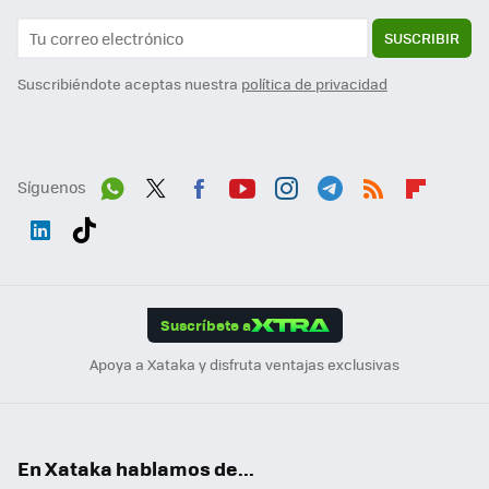
SUSCRIBIR
Suscribiéndote aceptas nuestra
política de privacidad
Síguenos
Wh
Twit
Fac
You
Inst
Tele
RSS
Flip
ats
ter
ebo
tub
agr
gra
boa
Link
Tikt
App
ok
e
am
m
rd
edI
ok
Suscríbete a
n
Apoya a Xataka y disfruta ventajas exclusivas
En Xataka hablamos de...