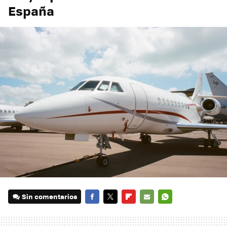
España
Sin comentarios
FACEBOOK
TWITTER
FLIPBOARD
E-
WHATSAPP
MAIL