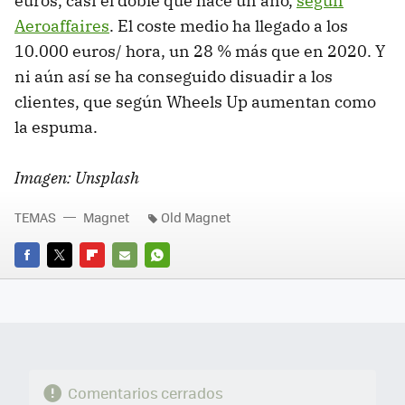
euros, casi el doble que hace un año,
según
Aeroaffaires
. El coste medio ha llegado a los
10.000 euros/ hora, un 28 % más que en 2020. Y
ni aún así se ha conseguido disuadir a los
clientes, que según Wheels Up aumentan como
la espuma.
Imagen: Unsplash
TEMAS
Magnet
Old Magnet
FACEBOOK
TWITTER
FLIPBOARD
E-
WHATSAPP
MAIL
Comentarios cerrados