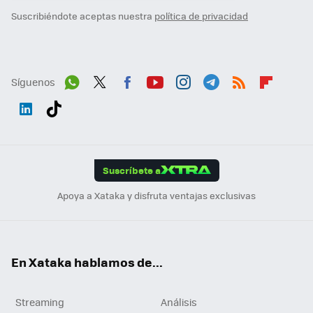
Suscribiéndote aceptas nuestra
política de privacidad
Síguenos
Wh
Twit
Fac
You
Inst
Tele
RSS
Flip
ats
ter
ebo
tub
agr
gra
boa
Link
Tikt
App
ok
e
am
m
rd
edI
ok
Suscríbete a
n
Apoya a Xataka y disfruta ventajas exclusivas
En Xataka hablamos de...
Streaming
Análisis