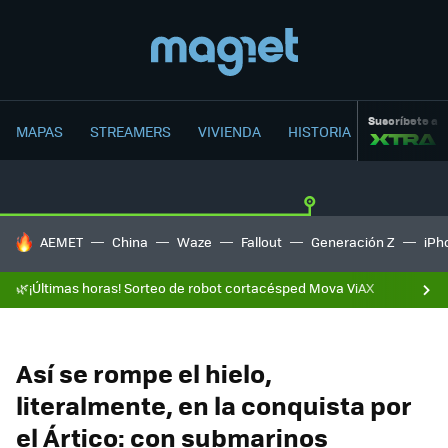
Suscríbete a
MAPAS
STREAMERS
VIVIENDA
HISTORIA
HOY SE HABLA DE
AEMET
China
Waze
Fallout
Generación Z
iPh
🌿¡Últimas horas! Sorteo de robot cortacésped Mova ViAX
Así se rompe el hielo,
literalmente, en la conquista por
el Ártico: con submarinos