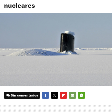
nucleares
Sin comentarios
FACEBOOK
TWITTER
FLIPBOARD
E-
WHATSAPP
MAIL