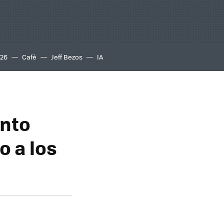
S26
Café
Jeff Bezos
IA
ento
o a los