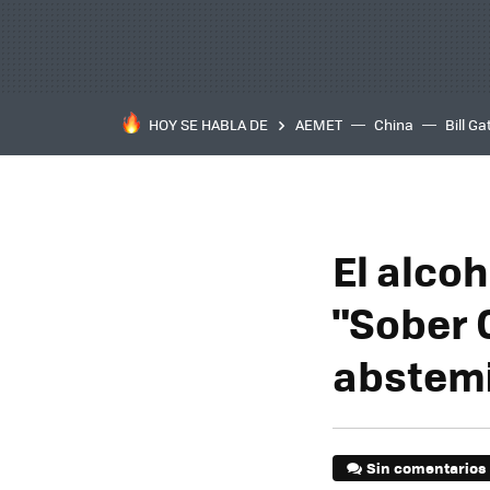
HOY SE HABLA DE
AEMET
China
Bill Ga
El alco
"Sober 
abstemi
Sin comentarios