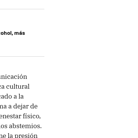
cohol, más
nicación
a cultural
ado a la
ma a dejar de
enestar físico,
los abstemios.
ne la presión