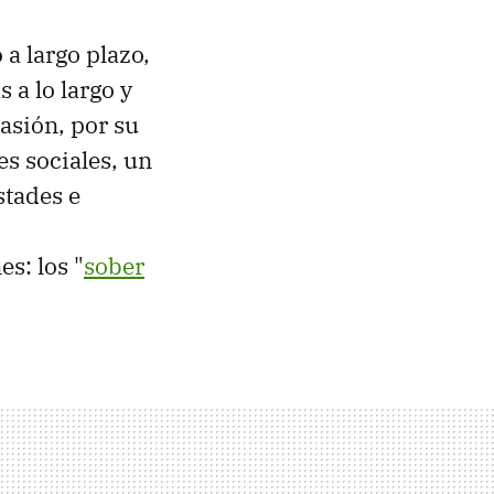
 a largo plazo,
 a lo largo y
asión, por su
es sociales, un
stades e
s: los "
sober