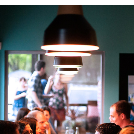
FACEBOOK
TWITTER
FLIPBOARD
E-
MAIL