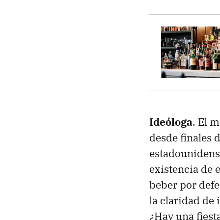
Ideóloga
. El 
desde finales 
estadounidens
existencia de e
beber por defec
la claridad de 
¿Hay una fiest