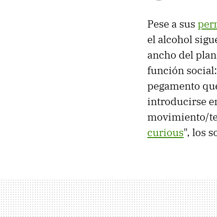
Pese a sus
pern
el alcohol sig
ancho del pla
función social:
pegamento que 
introducirse e
movimiento/ten
curious
", los 