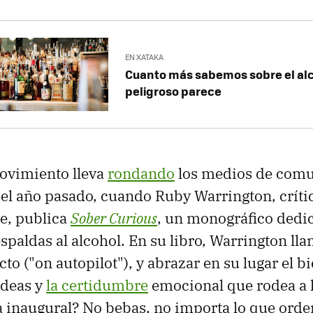
EN XATAKA
Cuanto más sabemos sobre el al
peligroso parece
movimiento lleva
rondando
los medios de comu
del año pasado, cuando Ruby Warrington, crític
e, publica
Sober Curious
, un monográfico dedic
spaldas al alcohol. En su libro, Warrington lla
to ("on autopilot"), y abrazar en su lugar el bi
ideas y
la certidumbre
emocional que rodea a 
a inaugural? No bebas, no importa lo que orde