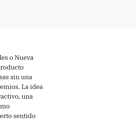
les o Nueva
producto
sas sin una
emios. La idea
activo, una
como
ierto sentido