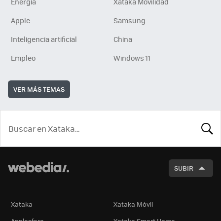
Energía
Xataka Movilidad
Apple
Samsung
Inteligencia artificial
China
Empleo
Windows 11
VER MÁS TEMAS
BUSCA
SUBIR
Xataka
Xataka Móvil
Applesfera
Xataka Smart Home