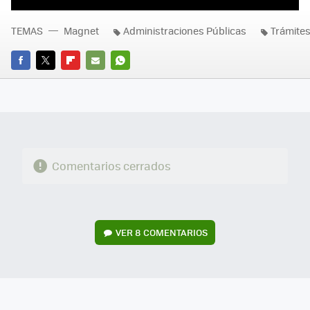
TEMAS
Magnet
Administraciones Públicas
Trámites
FACEBOOK
TWITTER
FLIPBOARD
E-
WHATSAPP
MAIL
Comentarios cerrados
VER
8 COMENTARIOS