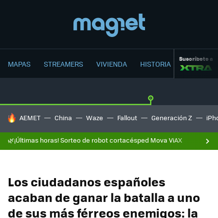
Suscríbete a
MAPAS
STREAMERS
VIVIENDA
HISTORIA
HOY SE HABLA DE
AEMET
China
Waze
Fallout
Generación Z
iPh
🌿¡Últimas horas! Sorteo de robot cortacésped Mova ViAX
Los ciudadanos españoles
acaban de ganar la batalla a uno
de sus más férreos enemigos: la