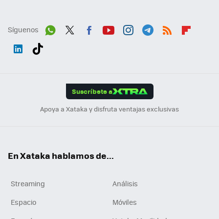
Síguenos
Wh
Twit
Fac
You
Inst
Tele
RSS
Flip
ats
ter
ebo
tub
agr
gra
boa
Link
Tikt
App
ok
e
am
m
rd
edI
ok
Suscríbete a
n
Apoya a Xataka y disfruta ventajas exclusivas
En Xataka hablamos de...
Streaming
Análisis
Espacio
Móviles