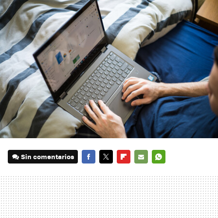
Sin comentarios
FACEBOOK
TWITTER
FLIPBOARD
E-
WHATSAPP
MAIL