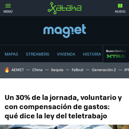
MENÚ
NUEVO
Suscríbete a
MAPAS
STREAMERS
VIVIENDA
HISTORIA
HOY SE HABLA DE
AEMET
China
Sequía
Fallout
Generación Z
iP
Un 30% de la jornada, voluntario y
con compensación de gastos:
qué dice la ley del teletrabajo