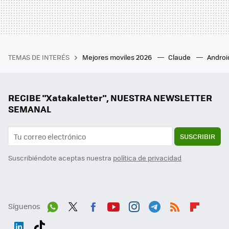
TEMAS DE INTERÉS
Mejores moviles 2026
Claude
Androi
RECIBE "Xatakaletter", NUESTRA NEWSLETTER
SEMANAL
SUSCRIBIR
Suscribiéndote aceptas nuestra
política de privacidad
Síguenos
Wh
Twit
Fac
You
Inst
Tele
RSS
Flip