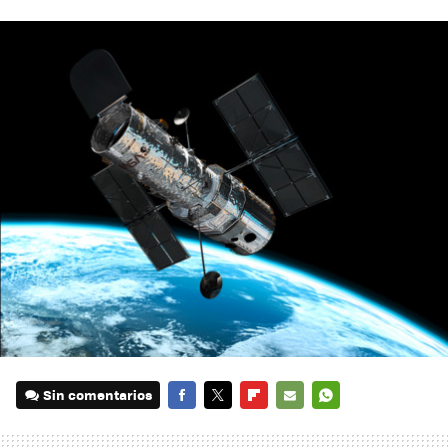
Sin comentarios
FACEBOOK
TWITTER
FLIPBOARD
E-
WHATSAPP