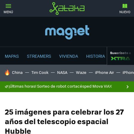
MENÚ
NUEVO
Suscríbete a
MAPAS
STREAMERS
VIVIENDA
HISTORIA
HOY SE HABLA DE
China
Tim Cook
NASA
Waze
iPhone Air
iPhone
🌿¡Últimas horas! Sorteo de robot cortacésped Mova ViAX
25 imágenes para celebrar los 27
años del telescopio espacial
Hubble