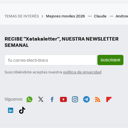
TEMAS DE INTERÉS
Mejores moviles 2026
Claude
Androi
RECIBE "Xatakaletter", NUESTRA NEWSLETTER
SEMANAL
SUSCRIBIR
Suscribiéndote aceptas nuestra
política de privacidad
Síguenos
Wh
Twit
Fac
You
Inst
Tele
RSS
Flip
ats
ter
ebo
tub
agr
gra
boa
Link
Tikt
App
ok
e
am
m
rd
edI
ok