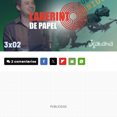
2 comentarios
FACEBOOK
TWITTER
FLIPBOARD
E-
WHATSAPP
MAIL