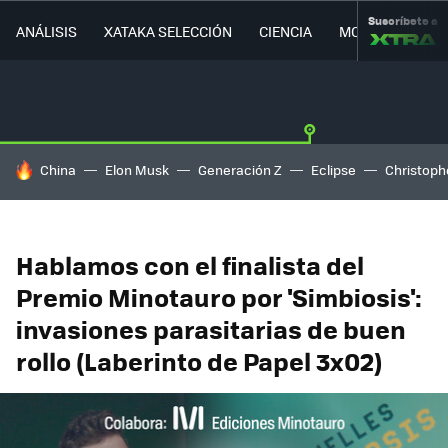
Suscríbete a
ANÁLISIS
XATAKA SELECCIÓN
CIENCIA
MOVILIDAD
HOY SE HABLA DE
China
Elon Musk
Generación Z
Eclipse
Christoph
Hablamos con el finalista del
Premio Minotauro por 'Simbiosis':
invasiones parasitarias de buen
rollo (Laberinto de Papel 3x02)