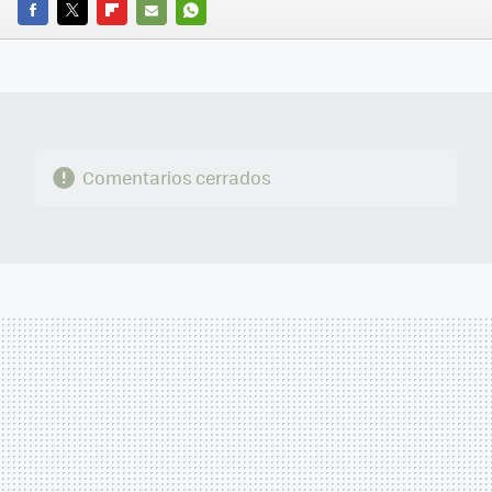
FACEBOOK
TWITTER
FLIPBOARD
E-
WHATSAPP
MAIL
Comentarios cerrados