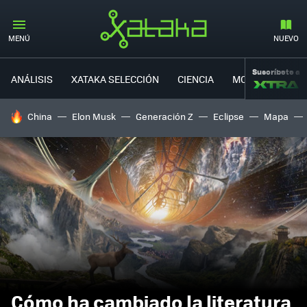
MENÚ
NUEVO
Suscríbete a
ANÁLISIS
XATAKA SELECCIÓN
CIENCIA
MOVILIDAD
HOY SE HABLA DE
China
Elon Musk
Generación Z
Eclipse
Mapa
Cómo ha cambiado la literatura