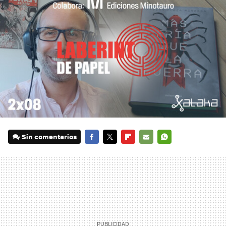
Sin comentarios
FACEBOOK
TWITTER
FLIPBOARD
E-
WHATSAPP
MAIL