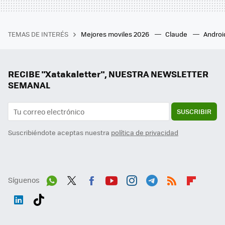
TEMAS DE INTERÉS
Mejores moviles 2026
Claude
Androi
RECIBE "Xatakaletter", NUESTRA NEWSLETTER
SEMANAL
SUSCRIBIR
Suscribiéndote aceptas nuestra
política de privacidad
Síguenos
Wh
Twit
Fac
You
Inst
Tele
RSS
Flip
ats
ter
ebo
tub
agr
gra
boa
Link
Tikt