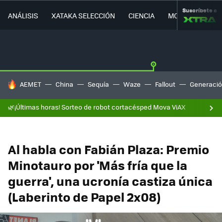
Suscríbete a
ANÁLISIS
XATAKA SELECCIÓN
CIENCIA
MOVILIDAD
HOY SE HABLA DE
AEMET
China
Sequía
Waze
Fallout
Generació
🌿¡Últimas horas! Sorteo de robot cortacésped Mova ViAX
Al habla con Fabián Plaza: Premio
Minotauro por 'Más fría que la
guerra', una ucronía castiza única
(Laberinto de Papel 2x08)