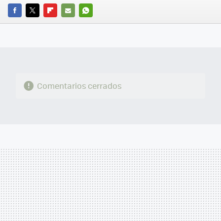
FACEBOOK
TWITTER
FLIPBOARD
E-
WHATSAPP
MAIL
Comentarios cerrados