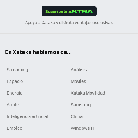
App
ok
e
am
m
rd
edI
ok
Suscríbete a
n
Apoya a Xataka y disfruta ventajas exclusivas
En Xataka hablamos de...
Streaming
Análisis
Espacio
Móviles
Energía
Xataka Movilidad
Apple
Samsung
Inteligencia artificial
China
Empleo
Windows 11