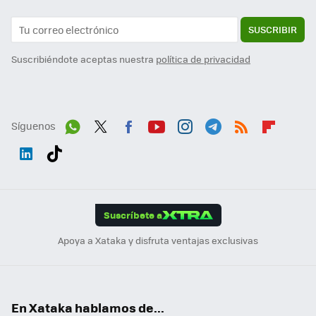
SUSCRIBIR
Suscribiéndote aceptas nuestra
política de privacidad
Síguenos
Wh
Twit
Fac
You
Inst
Tele
RSS
Flip
ats
ter
ebo
tub
agr
gra
boa
Link
Tikt
App
ok
e
am
m
rd
edI
ok
Suscríbete a
n
Apoya a Xataka y disfruta ventajas exclusivas
En Xataka hablamos de...