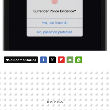
39 comentarios
FACEBOOK
TWITTER
FLIPBOARD
E-
WHATSAPP
MAIL