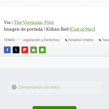
Vía |
The Virginian-Pilot
Imagen de portada | Killian Bell (
Cult of Mac
)
TEMAS
Legislación y Derechos
Estados Unidos
Tou
FACEBOOK
TWITTER
FLIPBOARD
E-
WHATSAPP
MAIL
Comentarios cerrados