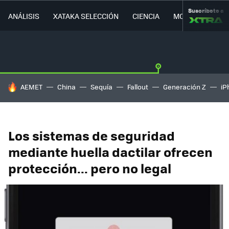
Suscríbete a
ANÁLISIS
XATAKA SELECCIÓN
CIENCIA
MOVILIDAD
HOY SE HABLA DE
AEMET
China
Sequía
Fallout
Generación Z
iP
Los sistemas de seguridad
mediante huella dactilar ofrecen
protección... pero no legal