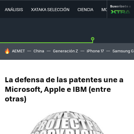
Suscríbete a
ANÁLISIS
XATAKA SELECCIÓN
CIENCIA
MOVILIDAD
HOY SE HABLA DE
AEMET
China
Generación Z
iPhone 17
Samsung G
La defensa de las patentes une a
Microsoft, Apple e IBM (entre
otras)