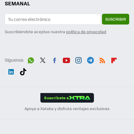
SEMANAL
SUSCRIBIR
Suscribiéndote aceptas nuestra
política de privacidad
Síguenos
Wh
Twit
Fac
You
Inst
Tele
RSS
Flip
ats
ter
ebo
tub
agr
gra
boa
Link
Tikt
App
ok
e
am
m
rd
edI
ok
Suscríbete a
n
Apoya a Xataka y disfruta ventajas exclusivas