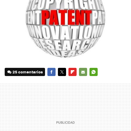
25 comentarios
FACEBOOK
TWITTER
FLIPBOARD
E-
WHATSAPP
MAIL