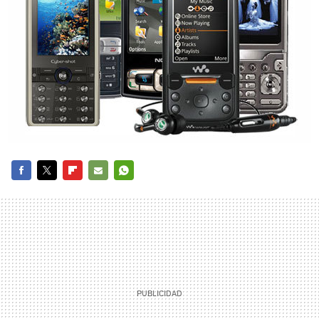
FACEBOOK
TWITTER
FLIPBOARD
E-
WHATSAPP
MAIL