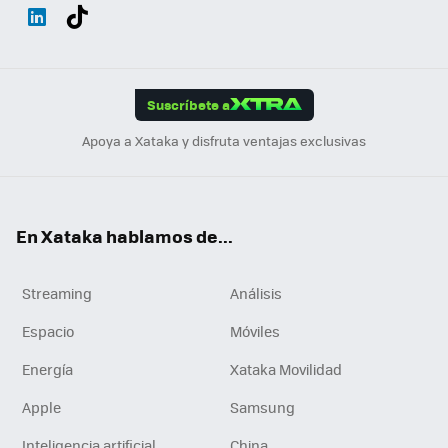
Wh
Twit
Fac
You
Inst
Tele
RSS
Flip
ats
ter
ebo
tub
agr
gra
boa
Link
Tikt
App
ok
e
am
m
rd
edI
ok
Suscríbete a
n
Apoya a Xataka y disfruta ventajas exclusivas
En Xataka hablamos de...
Streaming
Análisis
Espacio
Móviles
Energía
Xataka Movilidad
Apple
Samsung
Inteligencia artificial
China