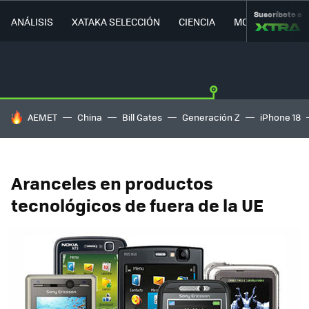
Suscríbete a
ANÁLISIS
XATAKA SELECCIÓN
CIENCIA
MOVILIDAD
HOY SE HABLA DE
AEMET
China
Bill Gates
Generación Z
iPhone 18
Aranceles en productos
tecnológicos de fuera de la UE