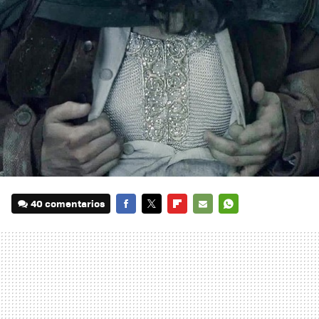
40 comentarios
FACEBOOK
TWITTER
FLIPBOARD
E-
WHATSAPP
MAIL