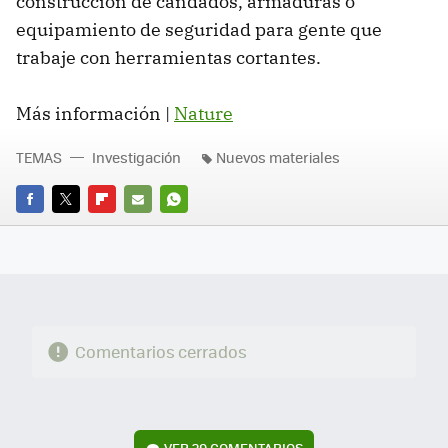
construcción de candados, armaduras o
equipamiento de seguridad para gente que
trabaje con herramientas cortantes.
Más información |
Nature
TEMAS
Investigación
Nuevos materiales
FACEBOOK
TWITTER
FLIPBOARD
E-
WHATSAPP
MAIL
Comentarios cerrados
VER
29 COMENTARIOS