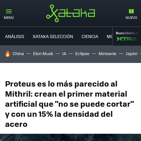
MENÚ
NUEVO
Suscríbete a
ANÁLISIS
XATAKA SELECCIÓN
CIENCIA
MOVILIDAD
HOY SE HABLA DE
China
Elon Musk
IA
Eclipse
Miniserie
Japón
Proteus es lo más parecido al
Mithril: crean el primer material
artificial que "no se puede cortar"
y con un 15% la densidad del
acero