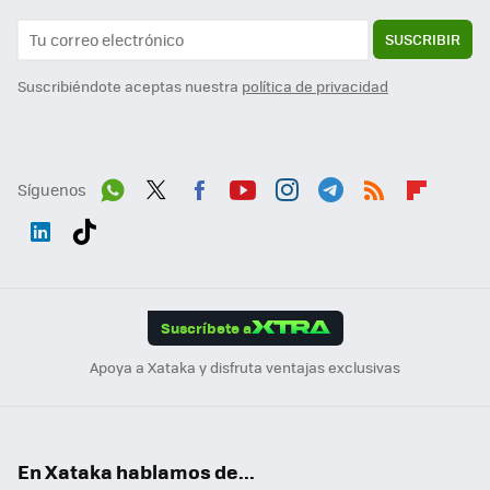
SUSCRIBIR
Suscribiéndote aceptas nuestra
política de privacidad
Síguenos
Wh
Twit
Fac
You
Inst
Tele
RSS
Flip
ats
ter
ebo
tub
agr
gra
boa
Link
Tikt
App
ok
e
am
m
rd
edI
ok
Suscríbete a
n
Apoya a Xataka y disfruta ventajas exclusivas
En Xataka hablamos de...